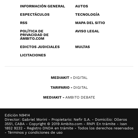
INFORMACIÓN GENERAL
AUTOS
ESPECTÁCULOS
TECNOLOGÍA
RSS
MAPA DEL SITIO
POLÍTICA DE
AVISO LEGAL
PRIVACIDAD DE
ÁMBITO.COM
EDICTOS JUDICIALES
MULTAS
LICITACIONES
MEDIAKIT
DIGITAL
TARIFARIO
DIGITAL
MEDIAKIT
AMBITO DEBATE
Edición N9414
Director: Gabriel Morini - Propietario: Nefir S.A. - Domicilio: Olleros
3551, CABA - Copyright © 2019 Ambito.com - RNPI En trámite - Issn
1852 9232 - Registro DNDA en trámite - Todos los derechos reservados
- Términos y condiciones de uso