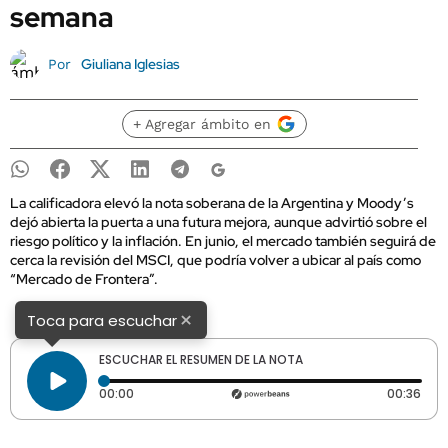
semana
Giuliana Iglesias
Por
+ Agregar ámbito en
La calificadora elevó la nota soberana de la Argentina y Moody’s
dejó abierta la puerta a una futura mejora, aunque advirtió sobre el
riesgo político y la inflación. En junio, el mercado también seguirá de
cerca la revisión del MSCI, que podría volver a ubicar al país como
“Mercado de Frontera”.
×
Toca para escuchar
ESCUCHAR EL RESUMEN DE LA NOTA
Tiempo transcurrido: 0 segundos
Dura
00:00
00:36