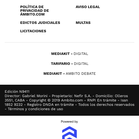
POLÍTICA DE
AVISO LEGAL
PRIVACIDAD DE
ÁMBITO.COM
EDICTOS JUDICIALES
MULTAS
LICITACIONES
MEDIAKIT
DIGITAL
TARIFARIO
DIGITAL
MEDIAKIT
AMBITO DEBATE
Edición N9411
Director: Gabriel Morini - Propietario: Nefir S.A. - Domicilio: Olleros
3551, CABA - Copyright © 2019 Ambito.com - RNPI En trámite - Issn
1852 9232 - Registro DNDA en trámite - Todos los derechos reservados
- Términos y condiciones de uso