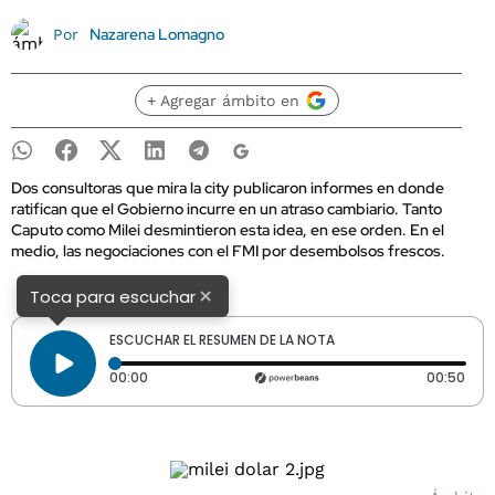
Nazarena Lomagno
Por
+ Agregar ámbito en
Dos consultoras que mira la city publicaron informes en donde
ratifican que el Gobierno incurre en un atraso cambiario. Tanto
Caputo como Milei desmintieron esta idea, en ese orden. En el
medio, las negociaciones con el FMI por desembolsos frescos.
×
Toca para escuchar
ESCUCHAR EL RESUMEN DE LA NOTA
Tiempo transcurrido: 0 segundos
Dura
00:00
00:50