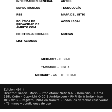
INFORMACIÓN GENERAL
AUTOS
ESPECTÁCULOS
TECNOLOGÍA
RSS
MAPA DEL SITIO
POLÍTICA DE
AVISO LEGAL
PRIVACIDAD DE
ÁMBITO.COM
EDICTOS JUDICIALES
MULTAS
LICITACIONES
MEDIAKIT
DIGITAL
TARIFARIO
DIGITAL
MEDIAKIT
AMBITO DEBATE
Edición N9411
Director: Gabriel Morini - Propietario: Nefir S.A. - Domicilio: Olleros
3551, CABA - Copyright © 2019 Ambito.com - RNPI En trámite - Issn
1852 9232 - Registro DNDA en trámite - Todos los derechos reservados
- Términos y condiciones de uso