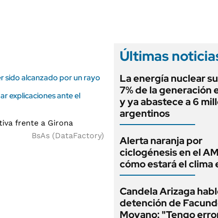
ANUARIO 2025
LIFESTYLE
EDICIÓN IMPRESA
AUTOS
Últimas noticia
La energía nuclear su
ber sido alcanzado por un rayo
7% de la generación e
ar explicaciones ante el
y ya abastece a 6 mil
argentinos
BsAs (DataFactory)
Alerta naranja por
ciclogénesis en el A
cómo estará el clima 
Candela Arizaga habló
detención de Facun
Moyano: "Tengo erro