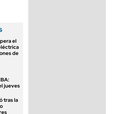
viernes de 10 a 18
s
pera el
léctrica
lones de
MBA:
el jueves
 tras la
do
res