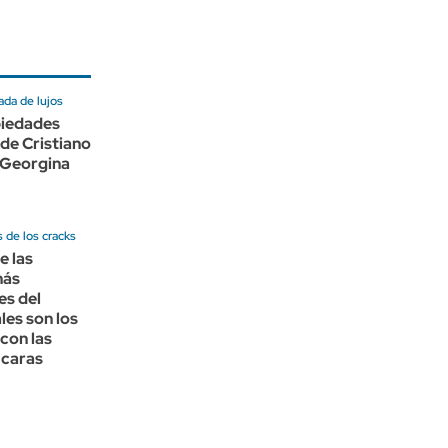
ada de lujos
piedades
de Cristiano
 Georgina
 de los cracks
e las
más
es del
les son los
con las
 caras