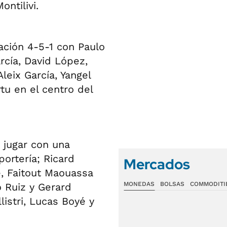
ntilivi.
ción 4-5-1 con Paulo
rcía, David López,
leix García, Yangel
rtu en el centro del
 jugar con una
portería; Ricard
Mercados
e, Faitout Maouassa
MONEDAS
BOLSAS
COMMODITI
o Ruiz y Gerard
stri, Lucas Boyé y