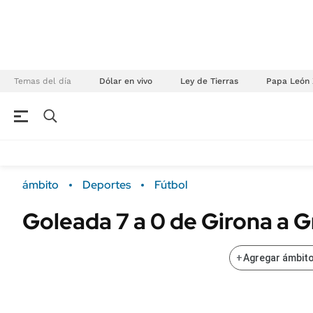
Temas del día
Dólar en vivo
Ley de Tierras
Papa León 
NEGOCIOS
ÚLTIMAS NOTICIAS
Especiales Ámbito
ECONOMÍA
ámbito
Deportes
Fútbol
Real Estate
Banco de Datos
Goleada 7 a 0 de Girona a 
Sustentabilidad
Campo
Seguros
FINANZAS
+
Agregar ámbito
ENERGY REPORT
Dólar
POLÍTICA
Mercados
Nacional