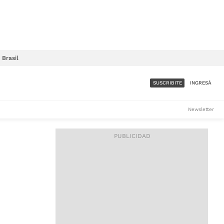
Brasil
SUSCRIBITE
INGRESÁ
SUMATE A LA COMUNIDAD
Newsletter
DE ÁMBITO
LES
ACCESO FULL - $1.800/MES
ES
CORPORATIVO - CONSULTAR
Si tenés dudas comunicate
con nosotros a
IOS
suscripciones@ambito.com.ar
Llamanos al (54) 11 4556-
9147/48 o
al (54) 11 4449-3256 de lunes a