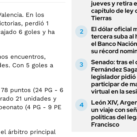
jueves y retira e
capítulo de ley 
alencia. En los
Tierras
ctorias, perdió 1
El dólar oficial
cajado 6 goles y ha
tercera suba al 
el Banco Nación
su récord nomin
imos encuentros,
Senado: tras el
des. Con 5 goles a
Fernández Sagas
legislador pidió
participar de m
ó 78 puntos (24 PG - 6
virtual en la ses
ogrado 21 unidades y
León XIV, Argen
peonato (4 PG - 9 PE
un viaje con se
políticas del le
Francisco
l árbitro principal