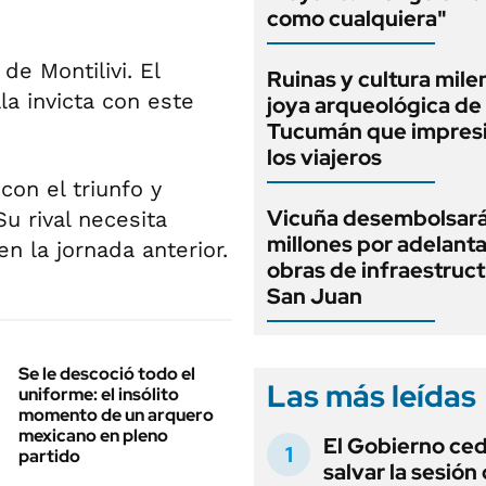
como cualquiera"
de Montilivi. El
Ruinas y cultura milen
la invicta con este
joya arqueológica de
Tucumán que impresi
los viajeros
con el triunfo y
Vicuña desembolsar
u rival necesita
millones por adelant
n la jornada anterior.
obras de infraestruc
San Juan
Se le descoció todo el
Las más leídas
uniforme: el insólito
momento de un arquero
mexicano en pleno
El Gobierno ce
partido
salvar la sesión