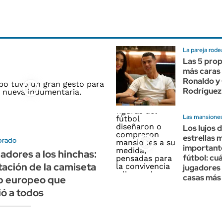
La pareja rode
Las 5 pro
más caras 
Ronaldo y
Rodríguez
Las mansiones
Los lujos d
estrellas 
brado
important
gadores a los hinchas:
fútbol: cuá
tación de la camiseta
jugadores 
casas más
ub europeo que
ó a todos