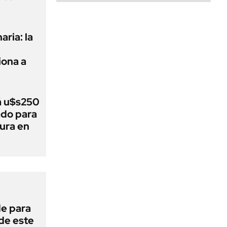
aria: la
ona a
á u$s250
ado para
tura en
de para
 de este