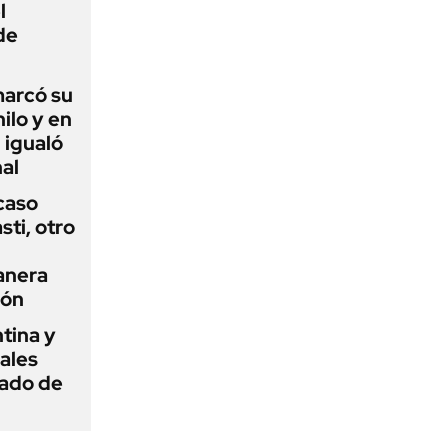
l
de
 marcó su
hilo y en
 igualó
al
 caso
ti, otro
anera
ión
tina y
ñales
gado de