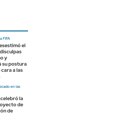
a FIFA
esestimó el
disculpas
no y
 su postura
 cara a las
s
cado en las
celebró la
royecto de
ión de