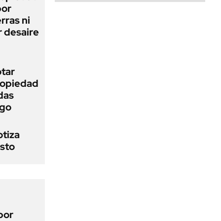
bor
rras ni
 desaire
otar
Propiedad
das
ego
otiza
osto
por