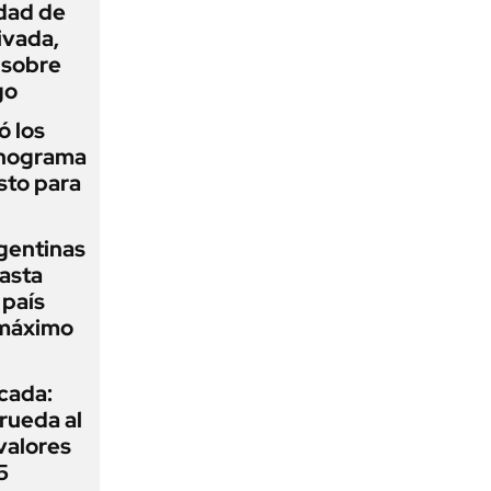
idad de
ivada,
 sobre
go
 los
onograma
sto para
gentinas
asta
 país
 máximo
icada:
rueda al
 valores
5