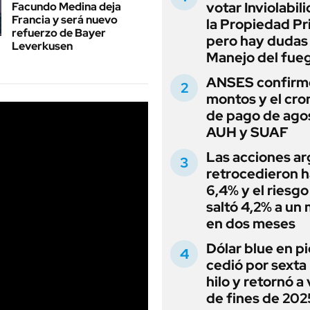
votar Inviolabil
Facundo Medina deja
Francia y será nuevo
la Propiedad Pr
refuerzo de Bayer
pero hay dudas
Leverkusen
Manejo del fue
ANSES confirmó
montos y el cr
de pago de ago
AUH y SUAF
Las acciones ar
retrocedieron h
6,4% y el riesgo
saltó 4,2% a un
en dos meses
Dólar blue en p
cedió por sexta 
hilo y retornó a
de fines de 202