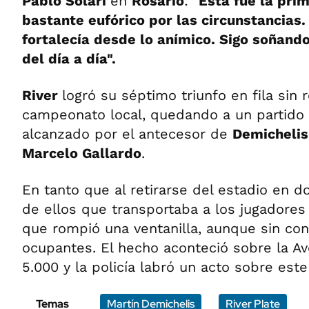
Pablo Solari
en
Rosario
:
"Esta fue la prim
bastante eufórico por las circunstancias.
fortalecía desde lo anímico. Sigo soñando
del día a día".
River
logró su séptimo triunfo en fila sin r
campeonato local, quedando a un partido
alcanzado por el antecesor de
Demichelis
Marcelo Gallardo
.
En tanto que al retirarse del estadio en d
de ellos que transportaba a los jugadores
que rompió una ventanilla, aunque sin co
ocupantes. El hecho aconteció sobre la Av
5.000 y la policía labró un acto sobre este
Temas
Martín Demichelis
River Plate