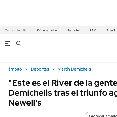
Temas del día
Dólar en vivo
Senado
REM
Brasil
NEGOCIOS
ÚLTIMAS NOTICIAS
Especiales Ámbito
ECONOMÍA
ámbito
Deportes
Martín Demichelis
Real Estate
Banco de Datos
"Este es el River de la gent
Sustentabilidad
Campo
Demichelis tras el triunfo 
Seguros
FINANZAS
ENERGY REPORT
Newell's
Dólar
POLÍTICA
Mercados
+
Agregar ámbito
Nacional