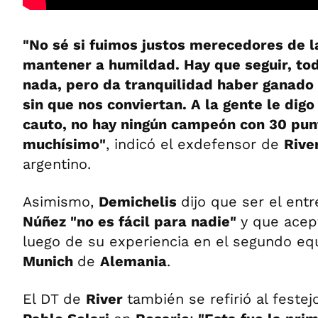
"No sé si fuimos justos merecedores de la
mantener a humildad. Hay que seguir, tod
nada, pero da tranquilidad haber ganado 
sin que nos conviertan. A la gente le dig
cauto, no hay ningún campeón con 30 pun
muchísimo"
, indicó el exdefensor de
Rive
argentino.
Asimismo,
Demichelis
dijo que ser el ent
Núñez "no es fácil para nadie"
y que ace
luego de su experiencia en el segundo e
Munich
de
Alemania
.
El DT de
River
también se refirió al festej