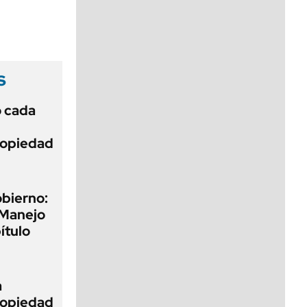
viernes de 10 a 18
s
ó cada
Propiedad
obierno:
 Manejo
ítulo
a
Propiedad