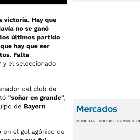
 victoria. Hay que
avía no se ganó
los últimos partido
o que hay que ser
tos. Falta
r
y el seleccionado
renador del club de
ptó
"soñar en grande"
,
quipo de
Bayern
Mercados
MONEDAS
BOLSAS
COMMODITI
o en el gol agónico de