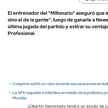
ÁMBITO DEBATE
Municipios
MEDIAKIT AMBITO DEBATE
El entrenador del "Millonario" aseguró que e
URUGUAY
sino el de la gente", luego de ganarle a Newel
última jugada del partido y estirar su ventaj
Profesional.
Colapinto sufrió un robo durante sus vacaciones en Itali
La AFA respaldó a Infantino en medio de la polémica por
Mundial