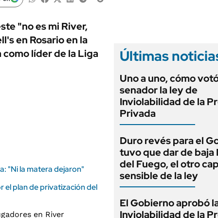
ANUARIO 2025
LIFESTYLE
EDICIÓN IMPRESA
AUTOS
ste "no es mi River,
l's en Rosario en la
Últimas noticia
a como líder de la Liga
Uno a uno, cómo vot
senador la ley de
Inviolabilidad de la 
Privada
Duro revés para el G
tuvo que dar de baja
del Fuego, el otro cap
a: "Ni la matera dejaron"
sensible de la ley
 el plan de privatización del
El Gobierno aprobó l
Inviolabilidad de la 