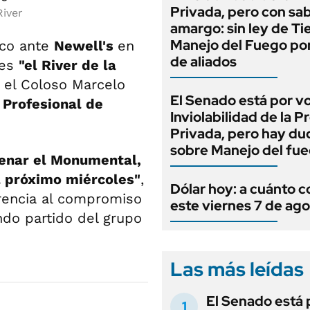
Privada, pero con sa
River
amargo: sin ley de Tie
Manejo del Fuego por
ico ante
Newell's
en
de aliados
 es
"el River de la
 el Coloso Marcelo
El Senado está por v
 Profesional de
Inviolabilidad de la 
Privada, pero hay du
sobre Manejo del fu
llenar el Monumental,
el próximo miércoles"
,
Dólar hoy: a cuánto c
erencia al compromiso
este viernes 7 de ag
ndo partido del grupo
Las más leídas
El Senado está 