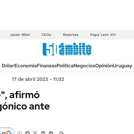
Javier Milei
CEOs
Reservas
Papa León XIV
Anuario autos 2026
Dólar
Economía
Finanzas
Política
Negocios
Opinión
Uruguay
TECNOLOGÍA
NOVEDADES FISCA
MÉXICO
17 de abril 2023 - 11:02
EDICTOS JUDICIAL
OPINIÓN
e", afirmó
MULTAS
MUNDO
agónico ante
LICITACIONES
INFORMACIÓN GENERAL
CUADROS TARIFAR
ESPECTÁCULOS
RECALL
DEPORTES
 en