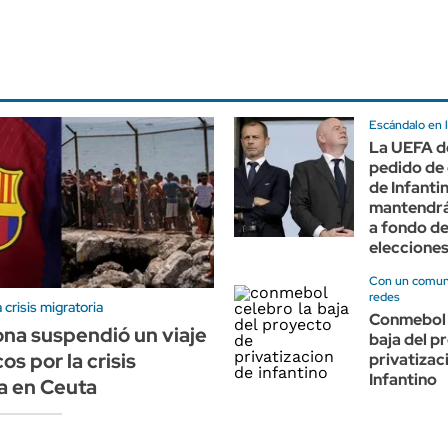
Escándalo en l
La UEFA d
pedido de 
de Infanti
mantendrá
a fondo de
eleccione
Con un comuni
redes
crisis migratoria
Conmebol 
ona suspendió un viaje
baja del p
s por la crisis
privatizac
Infantino
a en Ceuta