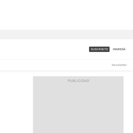
SUSCRIBITE
INGRESÁ
SUMATE A LA COMUNIDAD
Newsletter
DE ÁMBITO
LES
ACCESO FULL - $1.800/MES
ES
CORPORATIVO - CONSULTAR
Si tenés dudas comunicate
con nosotros a
IOS
suscripciones@ambito.com.ar
Llamanos al (54) 11 4556-
9147/48 o
al (54) 11 4449-3256 de lunes a