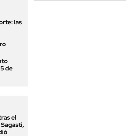
orte: las
ro
nto
 5 de
tras el
Sagasti,
dió