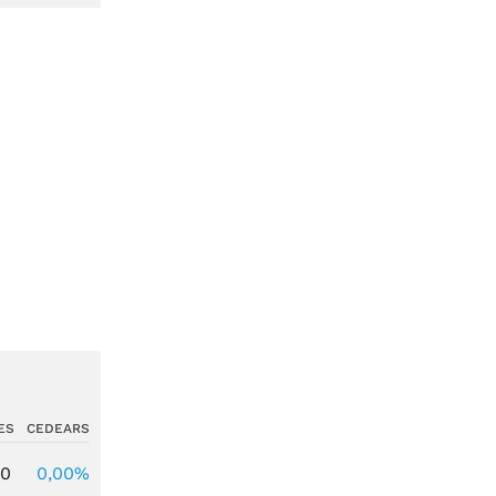
ES
CEDEARS
00
0,00%