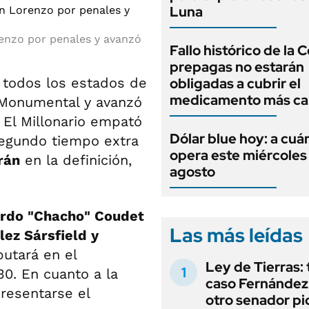
Luna
orenzo por penales y avanzó
Fallo histórico de la C
prepagas no estarán
r todos los estados de
obligadas a cubrir el
medicamento más ca
Monumental y avanzó
 El Millonario empató
Dólar blue hoy: a cuá
segundo tiempo extra
opera este miércoles
rán
en la definición,
agosto
rdo "Chacho" Coudet
Las más leídas
lez Sársfield y
putará en el
Ley de Tierras: 
30. En cuanto a la
caso Fernández 
presentarse el
otro senador pi