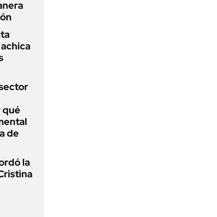
anera
ión
sta
 achica
s
sector
r qué
mental
a de
ordó la
Cristina