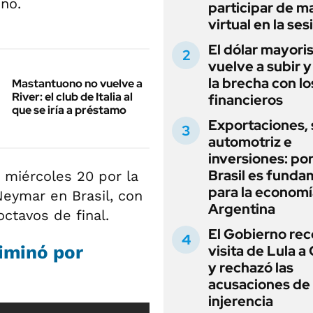
ino.
participar de m
virtual en la ses
El dólar mayori
vuelve a subir y
la brecha con lo
Mastantuono no vuelve a
River: el club de Italia al
financieros
que se iría a préstamo
Exportaciones, 
automotriz e
inversiones: po
Brasil es funda
 miércoles 20 por la
para la economí
eymar en Brasil, con
Argentina
octavos de final.
El Gobierno rec
liminó por
visita de Lula a 
y rechazó las
acusaciones de
injerencia