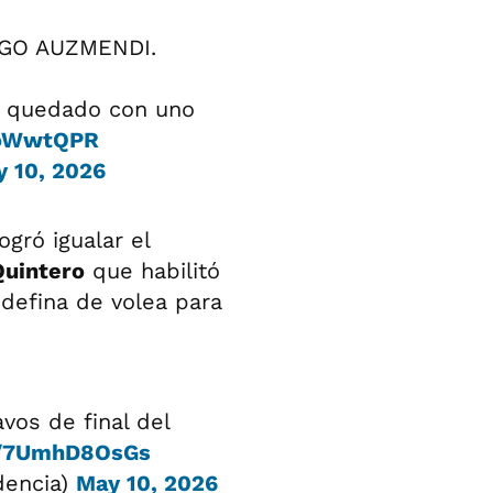
GO AUZMENDI.
 quedado con uno
EoWwtQPR
 10, 2026
gró igualar el
Quintero
que habilitó
defina de volea para
vos de final del
m/7UmhD8OsGs
dencia)
May 10, 2026