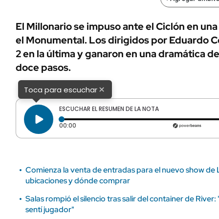
ÁMBITO DEBATE
Municipios
MEDIAKIT AMBITO DEBATE
El Millonario se impuso ante el Ciclón en un
URUGUAY
el Monumental. Los dirigidos por Eduardo C
2 en la última y ganaron en una dramática de
doce pasos.
×
Toca para escuchar
ESCUCHAR EL RESUMEN DE LA NOTA
Tiempo transcurrido: 0 segundos
00:00
Comienza la venta de entradas para el nuevo show de Lal
ubicaciones y dónde comprar
Salas rompió el silencio tras salir del container de River
sentí jugador"