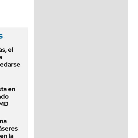
viernes de 10 a 18
s
s, el
a
uedarse
sta en
ado
AMD
una
láseres
en la