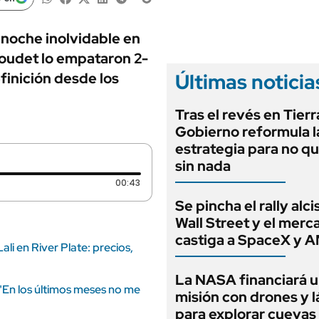
ANUARIO 2025
LIFESTYLE
EDICIÓN IMPRESA
AUTOS
a noche inolvidable en
oudet lo empataron 2-
Últimas noticia
finición desde los
Tras el revés en Tierra
Gobierno reformula l
estrategia para no q
sin nada
Duración: 43 segundos
00:43
Se pincha el rally alci
Wall Street y el merc
castiga a SpaceX y 
i en River Plate: precios,
La NASA financiará 
: "En los últimos meses no me
misión con drones y 
para explorar cuevas 