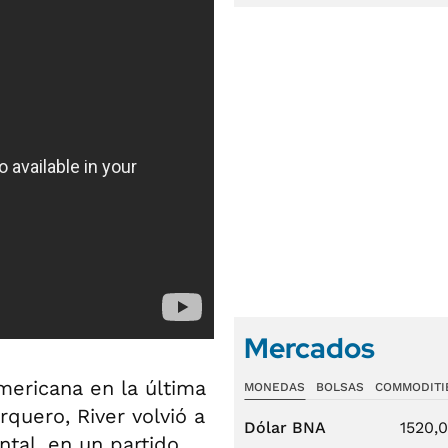
Mercados
ericana en la última
MONEDAS
BOLSAS
COMMODITI
quero, River volvió a
Dólar BNA
1520,
tal, en un partido