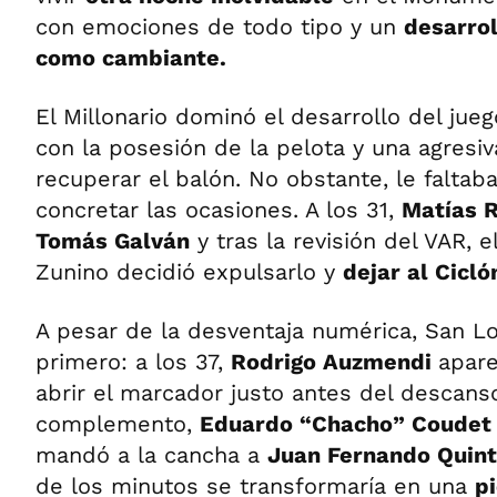
con emociones de todo tipo y un
desarrol
como cambiante.
El Millonario dominó el desarrollo del jue
con la posesión de la pelota y una agresiv
recuperar el balón. No obstante, le faltaba
concretar las ocasiones. A los 31,
Matías R
Tomás Galván
y tras la revisión del VAR, e
Zunino decidió expulsarlo y
dejar al Cicl
A pesar de la desventaja numérica, San L
primero: a los 37,
Rodrigo Auzmendi
apare
abrir el marcador justo antes del descanso
complemento,
Eduardo “Chacho” Coudet
mandó a la cancha a
Juan Fernando Quin
de los minutos se transformaría en una
p