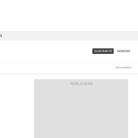
il
SUSCRIBITE
INGRESÁ
SUMATE A LA COMUNIDAD
Newsletter
DE ÁMBITO
LES
ACCESO FULL - $1.800/MES
ES
CORPORATIVO - CONSULTAR
Si tenés dudas comunicate
con nosotros a
IOS
suscripciones@ambito.com.ar
Llamanos al (54) 11 4556-
9147/48 o
al (54) 11 4449-3256 de lunes a