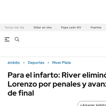
Temas del día
Dólar en vivo
Papa León XIV
Puertos
NEGOCIOS
ÚLTIMAS NOTICIAS
Especiales Ámbito
ECONOMÍA
ámbito
Deportes
River Plate
Real Estate
Banco de Datos
Para el infarto: River elimin
Sustentabilidad
Campo
Lorenzo por penales y avan
Seguros
FINANZAS
ENERGY REPORT
de final
Dólar
POLÍTICA
Mercados
+
Agregar ámbito
Nacional