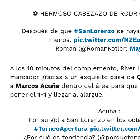
⚽️ HERMOSO CABEZAZO DE RODRI
Después de que
#SanLorenzo
se haya
menos.
pic.twitter.com/NZ
— Román (@RomanKotler)
May
A los 10 minutos del complemento, River lo
marcador gracias a un exquisito pase de
a
Marcos Acuña
dentro del área para que 
poner el
1-1
y llegar al alargue.
"Acuña":
Por su gol a San Lorenzo en los octa
#TorneoApertura
pic.twitter.co
— ¿Por qué es tendencia? (@porqueten