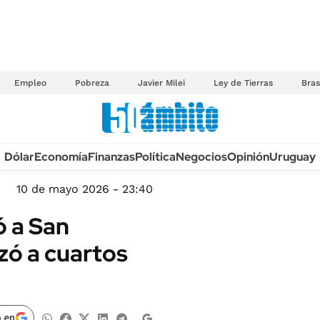
Empleo
Pobreza
Javier Milei
Ley de Tierras
Bras
Anuario autos 2026
Dólar
Economía
Finanzas
Política
Negocios
Opinión
Uruguay
TECNOLOGÍA
NOVEDADES FISCA
MÉXICO
10 de mayo 2026 - 23:40
EDICTOS JUDICIAL
OPINIÓN
ó a San
MULTAS
MUNDO
zó a cuartos
LICITACIONES
INFORMACIÓN GENERAL
CUADROS TARIFAR
ESPECTÁCULOS
RECALL
DEPORTES
 en