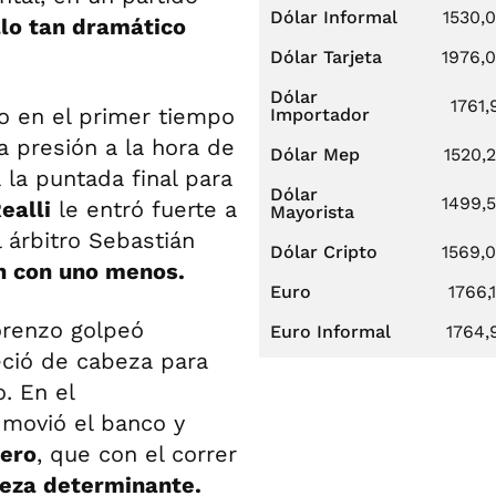
Dólar Informal
1530,
lo tan dramático
Dólar Tarjeta
1976,
Dólar
1761,
go en el primer tiempo
Importador
a presión a la hora de
Dólar Mep
1520,
 la puntada final para
Dólar
1499,
ealli
le entró fuerte a
Mayorista
l árbitro Sebastián
Dólar Cripto
1569,
ón con uno menos.
Euro
1766,
orenzo golpeó
Euro Informal
1764,
ció de cabeza para
. En el
movió el banco y
tero
, que con el correr
ieza determinante.