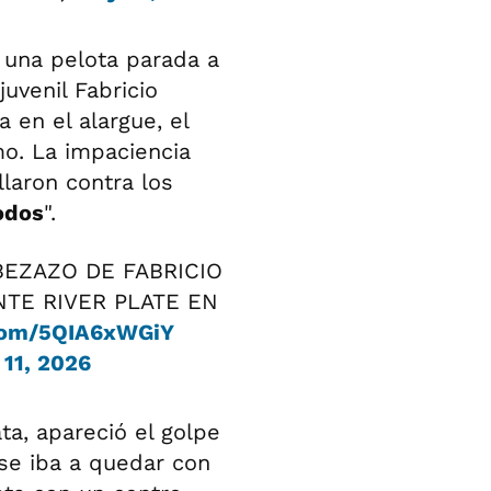
ó una pelota parada a
uvenil Fabricio
 en el alargue, el
o. La impaciencia
llaron contra los
odos
".
BEZAZO DE FABRICIO
NTE RIVER PLATE EN
.com/5QIA6xWGiY
11, 2026
a, apareció el golpe
se iba a quedar con