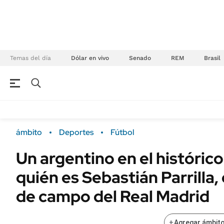
Temas del día
Dólar en vivo
Senado
REM
Brasil
NEGOCIOS
ÚLTIMAS NOTICIAS
Especiales Ámbito
ECONOMÍA
ámbito
Deportes
Fútbol
Real Estate
Banco de Datos
Un argentino en el históri
Sustentabilidad
Campo
quién es Sebastián Parrilla,
Seguros
FINANZAS
ENERGY REPORT
de campo del Real Madrid
Dólar
POLÍTICA
Mercados
+
Agregar ámbito
Nacional