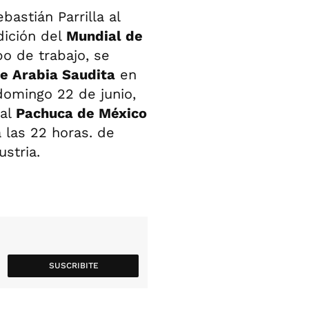
bastián Parrilla al
dición del
Mundial de
po de trabajo, se
de Arabia Saudita
en
domingo 22 de junio,
 al
Pachuca de México
a las 22 horas. de
stria.
SUSCRIBITE