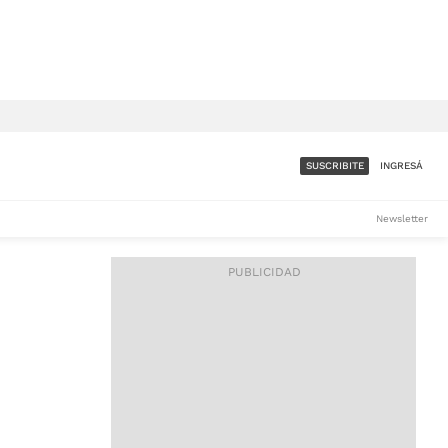
SUSCRIBITE
INGRESÁ
SUMATE A LA COMUNIDAD
Newsletter
DE ÁMBITO
LES
ACCESO FULL - $1.800/MES
ES
CORPORATIVO - CONSULTAR
Si tenés dudas comunicate
con nosotros a
IOS
suscripciones@ambito.com.ar
Llamanos al (54) 11 4556-
9147/48 o
al (54) 11 4449-3256 de lunes a