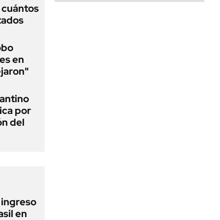
y cuántos
tados
obo
es en
ejaron"
fantino
ica por
ón del
l ingreso
sil en