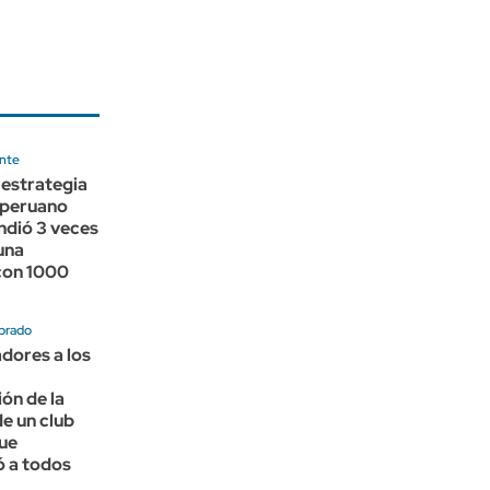
nte
a estrategia
 peruano
ndió 3 veces
una
con 1000
brado
adores a los
ón de la
e un club
ue
ó a todos