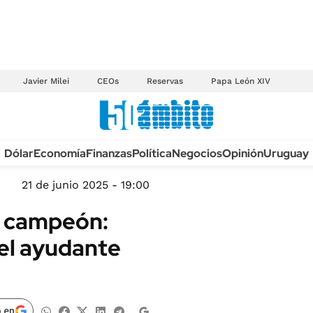
Javier Milei
CEOs
Reservas
Papa León XIV
Anuario autos 2026
Dólar
Economía
Finanzas
Política
Negocios
Opinión
Uruguay
TECNOLOGÍA
NOVEDADES FISCA
MÉXICO
21 de junio 2025 - 19:00
EDICTOS JUDICIAL
OPINIÓN
co campeón:
MULTAS
MUNDO
 el ayudante
LICITACIONES
INFORMACIÓN GENERAL
CUADROS TARIFAR
ESPECTÁCULOS
RECALL
DEPORTES
 en