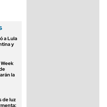
viernes de 10 a 18
s
ó a Lula
ntina y
 Week
 de
arán la
 de luz
ormenta: