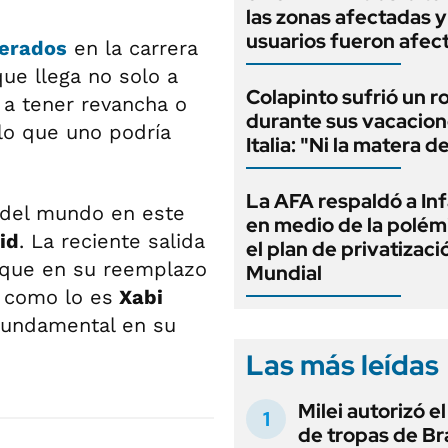
las zonas afectadas 
usuarios fueron afec
perados
en la carrera
ue llega no solo a
Colapinto sufrió un r
 a tener revancha o
durante sus vacacion
lo que uno podría
Italia: "Ni la matera d
La AFA respaldó a In
 del mundo en este
en medio de la polém
id
. La reciente salida
el plan de privatizaci
a que en su reemplazo
Mundial
a como lo es
Xabi
 fundamental en su
Las más leídas
Milei autorizó e
de tropas de Bra