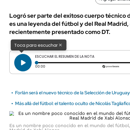
ÁMBITO DEBATE
Municipios
MEDIAKIT AMBITO DEBATE
Logró ser parte del exitoso cuerpo técnico 
URUGUAY
es una leyenda del fútbol y del Real Madrid
recientemente presentado como DT.
×
Toca para escuchar
ESCUCHAR EL RESUMEN DE LA NOTA
Tiempo transcurrido: 0 segundos
00:00
Forlán será el nuevo técnico de la Selección de Uruguay
Más allá del fútbol: el talento oculto de Nicolás Taglia
Es un nombre poco conocido en el mundo del fútbol, 