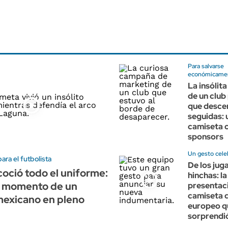
Para salvarse
económicame
La insólit
de un club
que desce
seguidas: 
camiseta 
sponsors
Un gesto cele
ra el futbolista
De los jug
coció todo el uniforme:
hinchas: la
to momento de un
presentaci
camiseta d
mexicano en pleno
europeo q
sorprendi