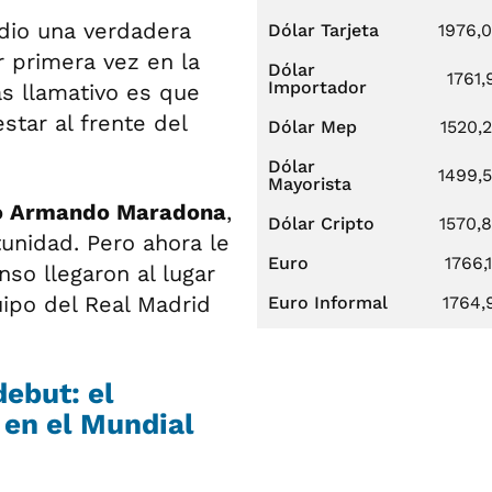
 dio una verdadera
Dólar Tarjeta
1976,
r primera vez en la
Dólar
1761,
Importador
ás llamativo es que
star al frente del
Dólar Mep
1520,
Dólar
1499,
Mayorista
o Armando Maradona
,
Dólar Cripto
1570,
tunidad. Pero ahora le
Euro
1766,
so llegaron al lugar
uipo del Real Madrid
Euro Informal
1764,
debut: el
 en el Mundial