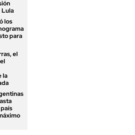
sión
 Lula
 los
onograma
sto para
rras, el
el
 la
ada
gentinas
asta
 país
 máximo