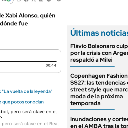
ANUARIO 2025
LIFESTYLE
EDICIÓN IMPRESA
AUTOS
de Xabi Alonso, quién
, dónde fue
Últimas noticia
Flávio Bolsonaro culp
por la crisis con Arge
respaldó a Milei
Duración: 44 segundos
00:44
Copenhagen Fashion
SS27: las tendencias
street style que marc
: "La vuelta de la leyenda"
moda de la próxima
fico que pocos conocían
temporada
Inundaciones y cortes
pero será clave en el Real
en el AMBA tras la t