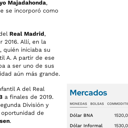
yo Majadahonda
,
de se incorporó como
 del
Real Madrid
,
2016. Allí, en la
, quién iniciaba su
l A. A partir de ese
iba a ser uno de sus
nidad aún más grande.
fantil A del Real
Mercados
B
a finales de 2019.
Segunda División y
MONEDAS
BOLSAS
COMMODITI
a oportunidad de
Dólar BNA
1520,
usen
.
Dólar Informal
1530,