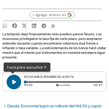
+ Agregar ámbito en
La licitación dejó financiamiento neto positivo para el Tesoro. Los
inversores privilegiaron la tasa fija de corto plazo, pero aceptaron
extender duración cuando encontraron cobertura dual frente a
inflación o tasa variable. La sobredemanda de los bonos hard-dollar
mostró que el interés por instrumentos en moneda extranjera sigue
presente.
×
Toca para escuchar
ESCUCHAR EL RESUMEN DE LA NOTA
Tiempo transcurrido: 0 segundos
Dura
00:00
00:47
Deuda: Economía logró un rollover del 144,5% y captó