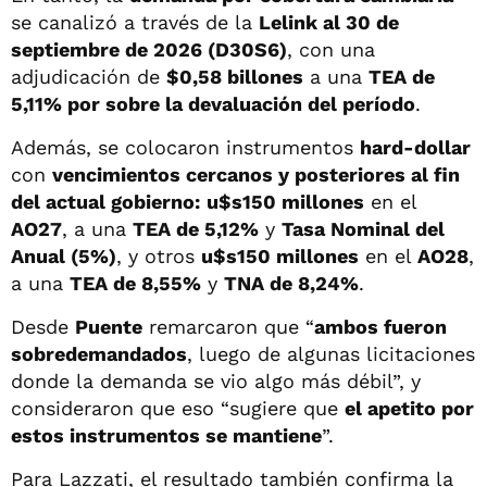
se canalizó a través de la
Lelink al 30 de
septiembre de 2026 (D30S6)
, con una
adjudicación de
$0,58 billones
a una
TEA de
5,11% por sobre la devaluación del período
.
Además, se colocaron instrumentos
hard-dollar
con
vencimientos cercanos y posteriores al fin
del actual gobierno:
u$s150 millones
en el
AO27
, a una
TEA de 5,12%
y
Tasa Nominal del
Anual (5%)
, y otros
u$s150 millones
en el
AO28
,
a una
TEA de 8,55%
y
TNA de 8,24%
.
Desde
Puente
remarcaron que “
ambos fueron
sobredemandados
, luego de algunas licitaciones
donde la demanda se vio algo más débil”, y
consideraron que eso “sugiere que
el apetito por
estos instrumentos se mantiene
”.
Para Lazzati, el resultado también confirma la