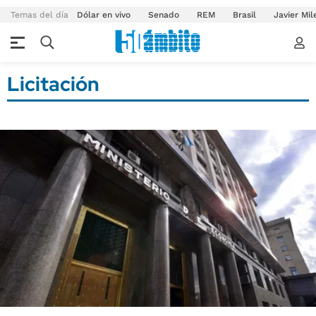
Temas del día
Dólar en vivo
Senado
REM
Brasil
Javier Mil
Licitación