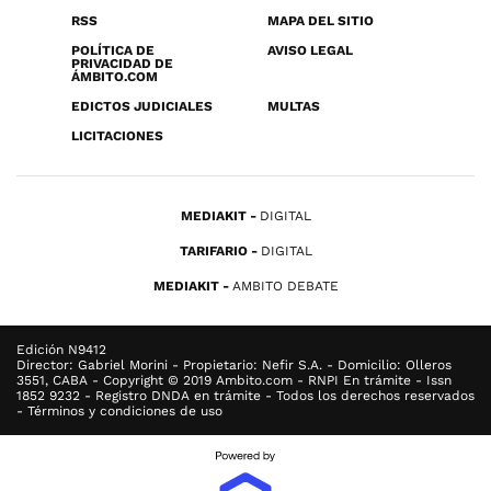
RSS
MAPA DEL SITIO
POLÍTICA DE
AVISO LEGAL
PRIVACIDAD DE
ÁMBITO.COM
EDICTOS JUDICIALES
MULTAS
LICITACIONES
MEDIAKIT
DIGITAL
TARIFARIO
DIGITAL
MEDIAKIT
AMBITO DEBATE
Edición N9412
Director: Gabriel Morini - Propietario: Nefir S.A. - Domicilio: Olleros
3551, CABA - Copyright © 2019 Ambito.com - RNPI En trámite - Issn
1852 9232 - Registro DNDA en trámite - Todos los derechos reservados
- Términos y condiciones de uso