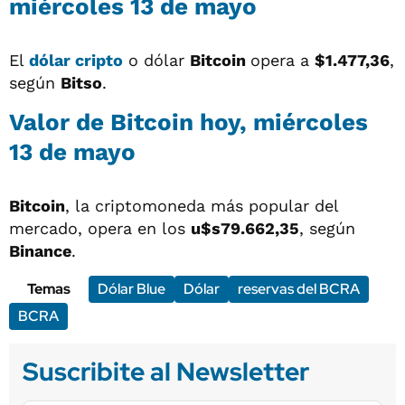
miércoles 13 de mayo
El
dólar cripto
o dólar
Bitcoin
opera a
$1.477,36
,
según
Bitso
.
Valor de Bitcoin hoy, miércoles
13 de mayo
Bitcoin
, la criptomoneda más popular del
mercado, opera en los
u$s79.662,35
, según
Binance
.
Temas
Dólar Blue
Dólar
reservas del BCRA
BCRA
Suscribite al Newsletter