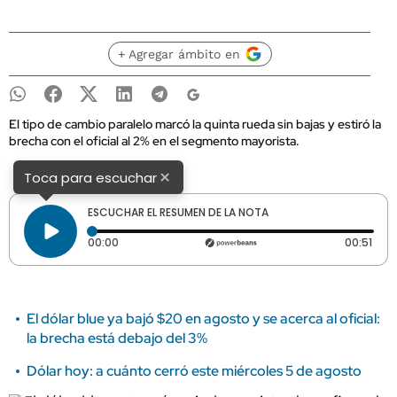
+ Agregar ámbito en
El tipo de cambio paralelo marcó la quinta rueda sin bajas y estiró la
brecha con el oficial al 2% en el segmento mayorista.
×
Toca para escuchar
ESCUCHAR EL RESUMEN DE LA NOTA
Tiempo transcurrido: 0 segundos
Dura
00:00
00:51
El dólar blue ya bajó $20 en agosto y se acerca al oficial:
la brecha está debajo del 3%
Dólar hoy: a cuánto cerró este miércoles 5 de agosto