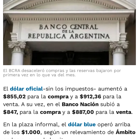
El BCRA desaceleró compras y las reservas bajaron por
primera vez en lo que va del mes.
El
dólar oficial
-sin los impuestos- aumentó a
$855,02
para la
compra
y a
$912,36
para la
venta. A su vez, en el
Banco Nación
subió a
$847,
para la
compra
y a
$887,00
para la
venta
.
En la plaza informal, el
dólar blue
operó arriba
de los
$1.000
, según un relevamiento de
Ámbito