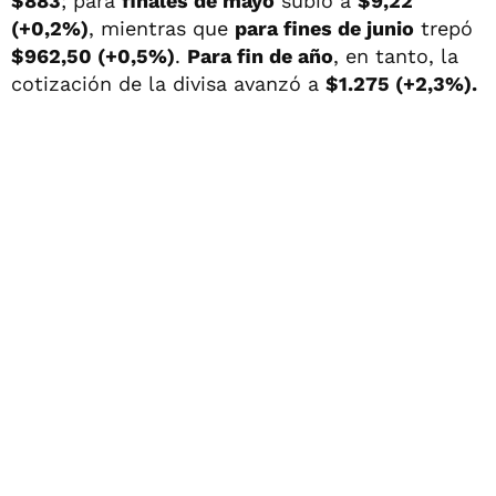
$883
; para
finales de mayo
subió a
$9,22
(+0,2%)
, mientras que
para fines de junio
trepó
$962,50 (+0,5%)
.
Para fin de año
, en tanto, la
cotización de la divisa avanzó a
$1.275 (+2,3%).