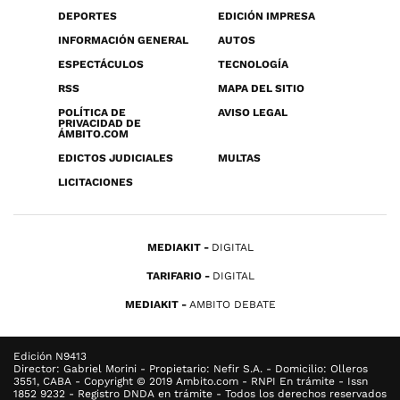
DEPORTES
EDICIÓN IMPRESA
INFORMACIÓN GENERAL
AUTOS
ESPECTÁCULOS
TECNOLOGÍA
RSS
MAPA DEL SITIO
POLÍTICA DE
AVISO LEGAL
PRIVACIDAD DE
ÁMBITO.COM
EDICTOS JUDICIALES
MULTAS
LICITACIONES
MEDIAKIT
DIGITAL
TARIFARIO
DIGITAL
MEDIAKIT
AMBITO DEBATE
Edición N9413
Director: Gabriel Morini - Propietario: Nefir S.A. - Domicilio: Olleros
3551, CABA - Copyright © 2019 Ambito.com - RNPI En trámite - Issn
1852 9232 - Registro DNDA en trámite - Todos los derechos reservados