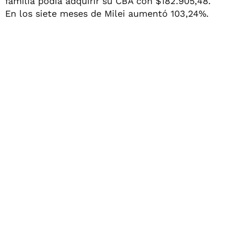
familia podía adquirir su CBA con $182.905,48.
En los siete meses de Milei aumentó 103,24%.