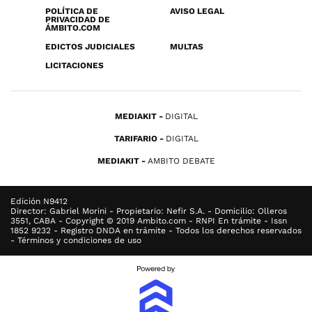
POLÍTICA DE
AVISO LEGAL
PRIVACIDAD DE
ÁMBITO.COM
EDICTOS JUDICIALES
MULTAS
LICITACIONES
MEDIAKIT
DIGITAL
TARIFARIO
DIGITAL
MEDIAKIT
AMBITO DEBATE
Edición N9412
Director: Gabriel Morini - Propietario: Nefir S.A. - Domicilio: Olleros
3551, CABA - Copyright © 2019 Ambito.com - RNPI En trámite - Issn
1852 9232 - Registro DNDA en trámite - Todos los derechos reservados
- Términos y condiciones de uso