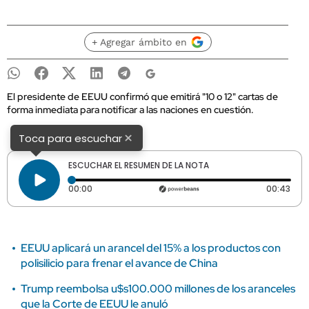
+ Agregar ámbito en
El presidente de EEUU confirmó que emitirá "10 o 12" cartas de
forma inmediata para notificar a las naciones en cuestión.
×
Toca para escuchar
ESCUCHAR EL RESUMEN DE LA NOTA
Tiempo transcurrido: 0 segundos
Dura
00:00
00:43
EEUU aplicará un arancel del 15% a los productos con
polisilicio para frenar el avance de China
Trump reembolsa u$s100.000 millones de los aranceles
que la Corte de EEUU le anuló