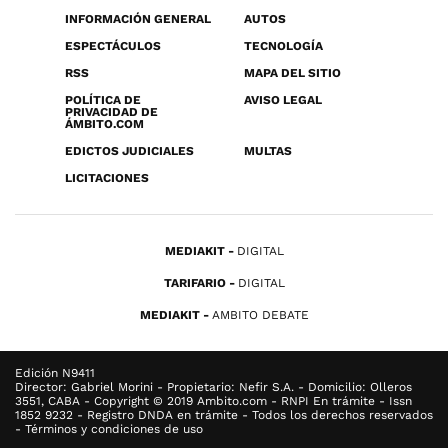
INFORMACIÓN GENERAL
AUTOS
ESPECTÁCULOS
TECNOLOGÍA
RSS
MAPA DEL SITIO
POLÍTICA DE
AVISO LEGAL
PRIVACIDAD DE
ÁMBITO.COM
EDICTOS JUDICIALES
MULTAS
LICITACIONES
MEDIAKIT
DIGITAL
TARIFARIO
DIGITAL
MEDIAKIT
AMBITO DEBATE
Edición N9411
Director: Gabriel Morini - Propietario: Nefir S.A. - Domicilio: Olleros
3551, CABA - Copyright © 2019 Ambito.com - RNPI En trámite - Issn
1852 9232 - Registro DNDA en trámite - Todos los derechos reservados
- Términos y condiciones de uso