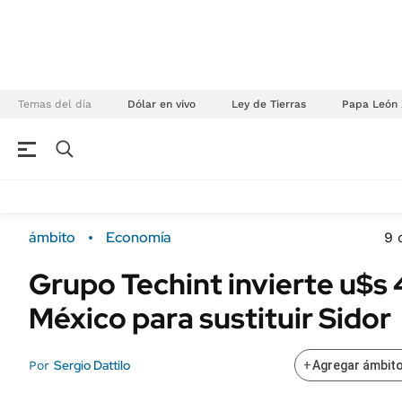
Temas del día
Dólar en vivo
Ley de Tierras
Papa León 
NEGOCIOS
ÚLTIMAS NOTICIAS
Especiales Ámbito
ECONOMÍA
ámbito
Economía
9 
Real Estate
Banco de Datos
Grupo Techint invierte u$s
Sustentabilidad
Campo
México para sustituir Sidor
Seguros
FINANZAS
ENERGY REPORT
Dólar
Sergio Dattilo
Por
+
Agregar ámbito
POLÍTICA
Mercados
Nacional