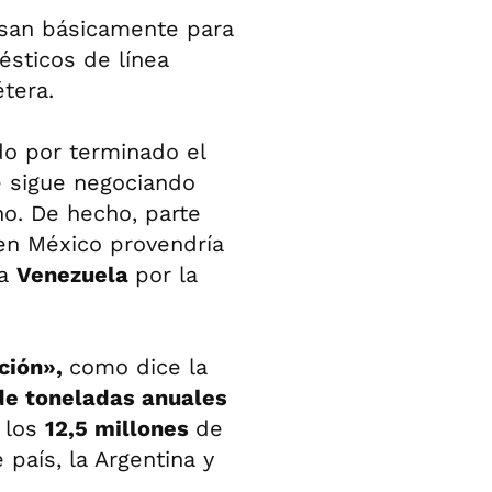
usan básicamente para
ésticos de línea
étera.
do por terminado el
e sigue negociando
no. De hecho, parte
 en México provendría
ía
Venezuela
por la
ción»,
como dice la
de toneladas anuales
a los
12,5 millones
de
 país, la Argentina y