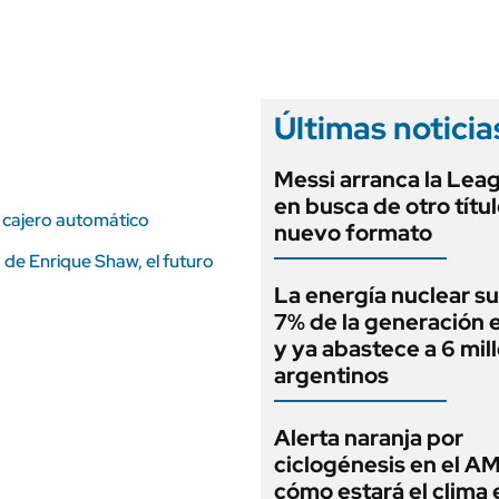
ANUARIO 2025
LIFESTYLE
EDICIÓN IMPRESA
AUTOS
Últimas noticia
Messi arranca la Lea
en busca de otro títu
el cajero automático
nuevo formato
ra de Enrique Shaw, el futuro
La energía nuclear su
7% de la generación e
y ya abastece a 6 mil
argentinos
Alerta naranja por
ciclogénesis en el A
cómo estará el clima 