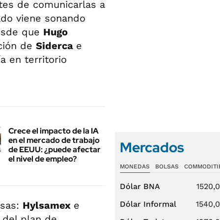
ntes de comunicarlas a
ado viene sonando
esde que
Hugo
ación de
Siderca
e
a en territorio
Crece el impacto de la IA
en el mercado de trabajo
Mercados
de EEUU: ¿puede afectar
el nivel de empleo?
MONEDAS
BOLSAS
COMMODITI
Dólar BNA
1520,
sas:
Hylsamex
e
Dólar Informal
1540,
 del plan de