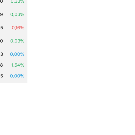
00
0,33%
39
0,03%
45
-0,16%
50
0,03%
53
0,00%
68
1,54%
75
0,00%