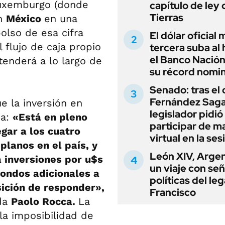
Luxemburgo (donde
capítulo de ley 
Tierras
n
México
en una
olso de esa cifra
El dólar oficial
 flujo de caja propio
tercera suba al 
el Banco Nación
tenderá a lo largo de
su récord nomin
Senado: tras el
Fernández Sagas
e la inversión en
legislador pidió
na:
«Está en pleno
participar de m
egar a los cuatro
virtual en la ses
planos en el país, y
León XIV, Argen
á inversiones por u$s
un viaje con se
fondos adicionales a
políticas del le
ición de responder»,
Francisco
nda
Paolo Rocca.
La
la imposibilidad de