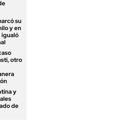
de
 marcó su
hilo y en
 igualó
al
 caso
ti, otro
anera
ión
tina y
ñales
gado de