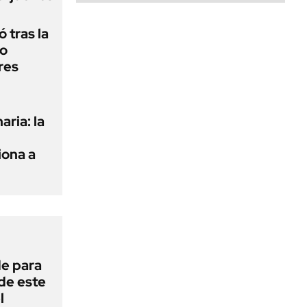
 tras la
do
res
aria: la
ona a
de para
 de este
l