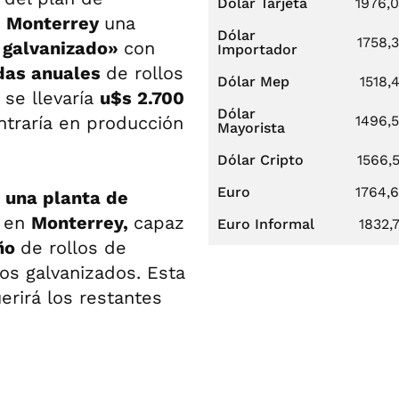
Dólar Tarjeta
1976,
e
Monterrey
una
Dólar
1758,
y galvanizado»
con
Importador
adas anuales
de rollos
Dólar Mep
1518,
 se llevaría
u$s 2.700
Dólar
entraría en producción
1496,
Mayorista
Dólar Cripto
1566,
Euro
1764,
r
una planta de
n en
Monterrey,
capaz
Euro Informal
1832,
año
de rollos de
os galvanizados. Esta
uerirá los restantes