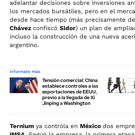
adelantar decisiones sobre inversiones a
los mercados bursátiles, pero en el merc
desde hace tiempo (más precisamente d
Chávez
confiscó
Sidor
) un plan de ampli
incluso la construcción de una nueva acerí
argentino.
Informate más
Tensión comercial: China
establece controles a las
exportaciones de EEUU,
previo a la llegada de Xi
Jinping a Washington
Ternium
ya controla en
México
dos empre
IMSA
. Según la empresa, la primera etapa