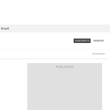
Brasil
SUSCRIBITE
INGRESÁ
SUMATE A LA COMUNIDAD
Newsletter
DE ÁMBITO
LES
ACCESO FULL - $1.800/MES
ES
CORPORATIVO - CONSULTAR
Si tenés dudas comunicate
con nosotros a
IOS
suscripciones@ambito.com.ar
Llamanos al (54) 11 4556-
9147/48 o
al (54) 11 4449-3256 de lunes a