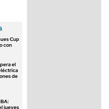
viernes de 10 a 18
s
gues Cup
lo con
pera el
léctrica
lones de
MBA:
el jueves