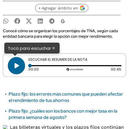
+ Agregar ámbito en
Conocé cómo se organizan los porcentajes de TNA, según cada
entidad bancaria para elegir la opción con mejor rendimiento.
×
Toca para escuchar
ESCUCHAR EL RESUMEN DE LA NOTA
Tiempo transcurrido: 0 segundos
Dura
00:00
00:45
Plazo fijo: los errores más comunes que pueden afectar
el rendimiento de tus ahorros
Plazo fijo: ¿cuáles son los bancos con mejor tasa en la
primera semana de agosto?