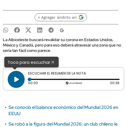
+ Agregar ámbito en
La Albiceleste buscará revalidar su corona en Estados Unidos,
México y Canadá, pero para eso deberá atravesar una zona que no
sería tan fácil como parece.
×
Toca para escuchar
ESCUCHAR EL RESUMEN DE LA NOTA
Tiempo transcurrido: 0 segundos
Dura
00:00
00:38
Se conoció el balance económico del Mundial 2026 en
EEUU
Se robó a la figura del Mundial 2026: un club chileno le