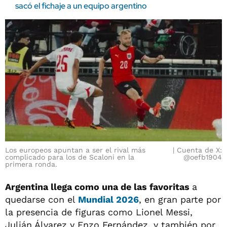
sacó el fichaje a un equipo argentino
Los europeos apuntan a ser el rival más
Cuenta de X:
complicado para los de Scaloni en la
@oefb1904
primera ronda.
Argentina llega como una de las favoritas
a
quedarse con el
Mundial 2026
, en gran parte por
la presencia de figuras como Lionel Messi,
Julián Álvarez y Enzo Fernández, y también por