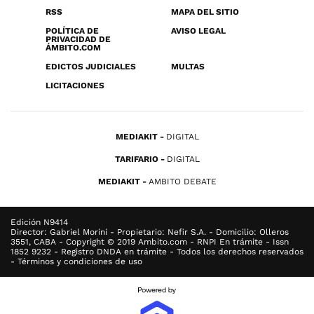
RSS
MAPA DEL SITIO
POLÍTICA DE
AVISO LEGAL
PRIVACIDAD DE
ÁMBITO.COM
EDICTOS JUDICIALES
MULTAS
LICITACIONES
MEDIAKIT
DIGITAL
TARIFARIO
DIGITAL
MEDIAKIT
AMBITO DEBATE
Edición N9414
Director: Gabriel Morini - Propietario: Nefir S.A. - Domicilio: Olleros
3551, CABA - Copyright © 2019 Ambito.com - RNPI En trámite - Issn
1852 9232 - Registro DNDA en trámite - Todos los derechos reservados
- Términos y condiciones de uso