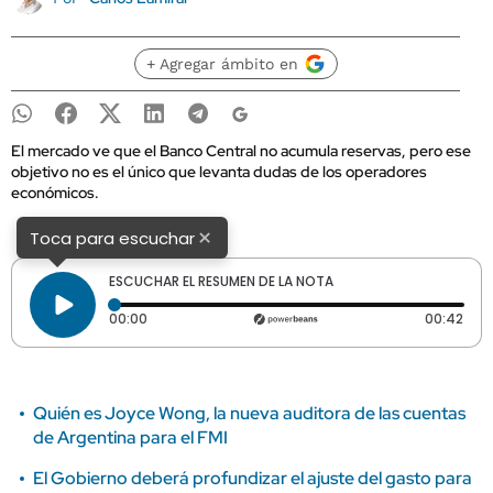
+ Agregar ámbito en
El mercado ve que el Banco Central no acumula reservas, pero ese
objetivo no es el único que levanta dudas de los operadores
económicos.
×
Toca para escuchar
ESCUCHAR EL RESUMEN DE LA NOTA
Tiempo transcurrido: 0 segundos
Dura
00:00
00:42
Quién es Joyce Wong, la nueva auditora de las cuentas
de Argentina para el FMI
El Gobierno deberá profundizar el ajuste del gasto para