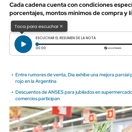
ÁMBITO DEBATE
Cada cadena cuenta con condiciones especí
Municipios
porcentajes, montos mínimos de compra y lí
MEDIAKIT AMBITO DEBATE
URUGUAY
×
Toca para escuchar
ESCUCHAR EL RESUMEN DE LA NOTA
Tiempo transcurrido: 0 segundos
00:00
Entre rumores de venta, Dia exhibe una mejora parcial
rojo en la Argentina
Descuentos de ANSES para jubilados en supermercado
comercios participan