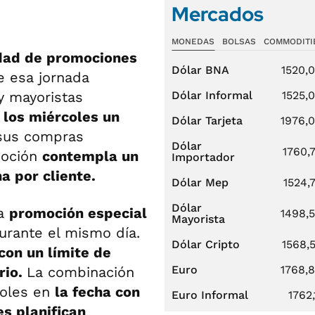
Mercados
MONEDAS
BOLSAS
COMMODITI
idad de promociones
Dólar BNA
1520,
e esa jornada
Dólar Informal
1525,
y mayoristas
los miércoles un
Dólar Tarjeta
1976,
 sus compras
Dólar
1760,
moción
contempla un
Importador
a por cliente.
Dólar Mep
1524,
Dólar
na
promoción especial
1498,
Mayorista
urante el mismo día.
Dólar Cripto
1568,
on un límite de
Euro
1768,
rio.
La combinación
coles en
la fecha con
Euro Informal
1762,
s planifican