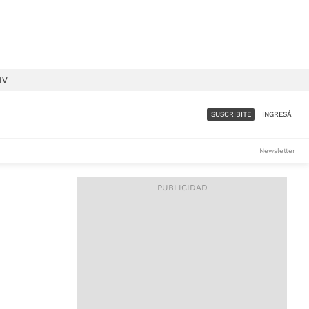
IV
SUSCRIBITE
INGRESÁ
SUMATE A LA COMUNIDAD
Newsletter
DE ÁMBITO
LES
ACCESO FULL - $1.800/MES
ES
CORPORATIVO - CONSULTAR
Si tenés dudas comunicate
con nosotros a
IOS
suscripciones@ambito.com.ar
Llamanos al (54) 11 4556-
9147/48 o
al (54) 11 4449-3256 de lunes a