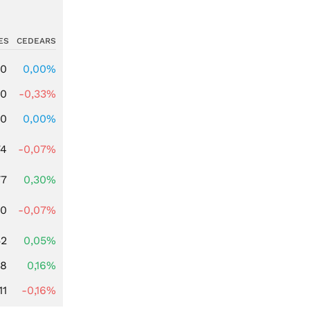
ES
CEDEARS
00
0,00%
00
-0,33%
00
0,00%
74
-0,07%
77
0,30%
50
-0,07%
52
0,05%
88
0,16%
11
-0,16%