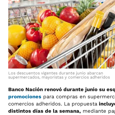
Los descuentos vigentes durante junio abarcan
supermercados, mayoristas y comercios adheridos
Banco Nación renovó durante junio su e
promociones
para compras en supermerca
comercios adheridos. La propuesta
incluy
distintos días de la semana,
mediante pag