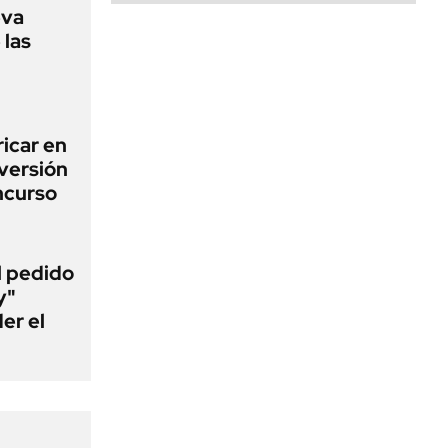
eva
 las
icar en
nversión
ncurso
al pedido
y"
er el