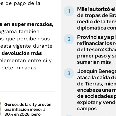
s de pago de la
Milei autorizó e
de tropas de Bra
medio de la ten
s en supermercados,
diplomática con
rograma también
Provincias ya p
dos que perciben sus
refinanciar los 
esta vigente durante
del Tesoro: Chac
e devolución más
primer paso y s
lementan entre sí y
sumarían más
n determinadas
Joaquín Beneg
ataca la caída de
de Tierras, mie
encabeza una 
de sociedades 
explotar y vend
Gurúes de la city prevén
campos
una inflación menor al
30% en 2026, pero