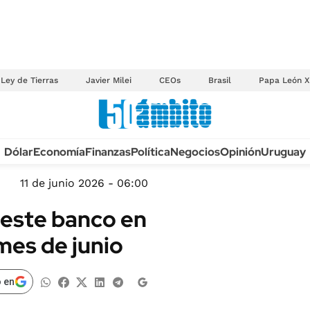
Ley de Tierras
Javier Milei
CEOs
Brasil
Papa León X
Anuario autos 2026
Dólar
Economía
Finanzas
Política
Negocios
Opinión
Uruguay
TECNOLOGÍA
NOVEDADES FISCA
MÉXICO
11 de junio 2026 - 06:00
EDICTOS JUDICIAL
OPINIÓN
 este banco en
MULTAS
MUNDO
mes de junio
LICITACIONES
INFORMACIÓN GENERAL
CUADROS TARIFAR
ESPECTÁCULOS
 en
RECALL
DEPORTES