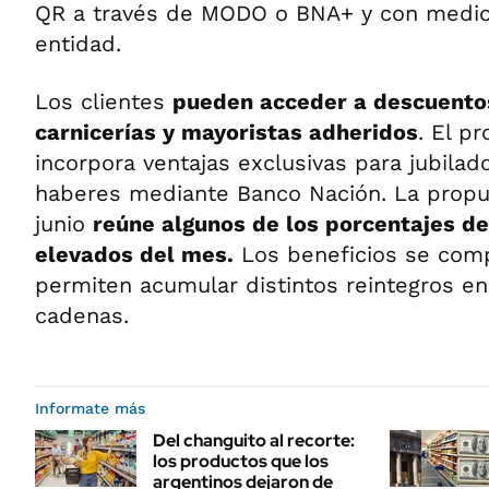
QR a través de MODO o BNA+ y con medio
entidad.
Los clientes
pueden acceder a descuento
carnicerías y mayoristas adheridos
. El p
incorpora ventajas exclusivas para jubila
haberes mediante Banco Nación. La propu
junio
reúne algunos de los porcentajes d
elevados del mes.
Los beneficios se comp
permiten acumular distintos reintegros e
cadenas.
Informate más
Del changuito al recorte:
los productos que los
argentinos dejaron de