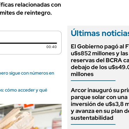
ANUARIO 2025
ficas relacionadas con
LIFESTYLE
EDICIÓN IMPRESA
mites de reintegro.
AUTOS
Últimas noticia
El Gobierno pagó al 
Duración: 40 segundos
00:40
u$s852 millones y las
reservas del BCRA c
debajo de los u$s49
 pero sigue con números en
millones
Arcor inauguró su pr
s: cómo acceder y qué
parque solar con una
inversión de u$s3,8 m
y avanza en su plan d
sustentabilidad