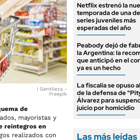
Netflix estrenó la nu
temporada de una de
series juveniles más
esperadas del año
Peabody dejó de fabr
la Argentina: la reco
que anticipó en el co
ya es un hecho
La fiscalía se opuso 
Gentileza -
de la defensa de "Pit
Freepik
Álvarez para suspend
juicio por homicidio
squema de
dos, mayoristas y
e reintegros en
Las más leídas
os realizados con