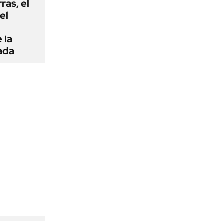
rras, el
el
 la
ada