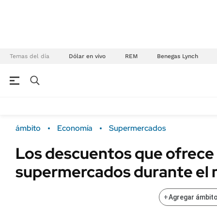
Temas del día
Dólar en vivo
REM
Benegas Lynch
NEGOCIOS
ÚLTIMAS NOTICIAS
Especiales Ámbito
ECONOMÍA
ámbito
Economía
Supermercados
Real Estate
Banco de Datos
Los descuentos que ofrece
Sustentabilidad
Campo
supermercados durante el 
Seguros
FINANZAS
ENERGY REPORT
Dólar
+
Agregar ámbito
POLÍTICA
Mercados
Nacional