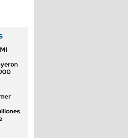
viernes de 10 a 18
s
FMI
ayeron
.000
imer
illones
e