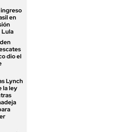
l ingreso
sil en
sión
 Lula
iden
rescates
o dio el
e
as Lynch
 la ley
ntras
madeja
para
er