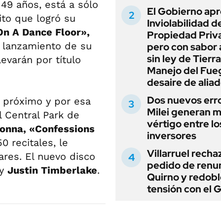
 49 años, está a sólo
El Gobierno apr
xito que logró su
Inviolabilidad de
On A Dance Floor»,
Propiedad Priv
 lanzamiento de su
pero con sabor
sin ley de Tierra
evarán por título
Manejo del Fue
desaire de alia
Dos nuevos err
o próximo y por esa
Milei generan 
 Central Park de
vértigo entre lo
onna, «Confessions
inversores
50 recitales, le
Villarruel recha
ares. El nuevo disco
pedido de renu
y
Justin Timberlake
.
Quirno y redobl
tensión con el 