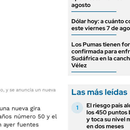
agosto
Dólar hoy: a cuánto c
este viernes 7 de ag
Los Pumas tienen fo
confirmada para enfr
Sudáfrica en la canc
Vélez
Las más leídas
mo, y se anuncia un nueva
El riesgo país a
una nueva gira
los 450 puntos 
años número 50 y el
y toca su nivel 
 ayer fuentes
en dos meses