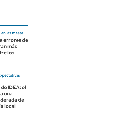
e en las mesas
s errores de
ran más
tre los
s
xpectativas
 de IDEA: el
a una
derada de
a local