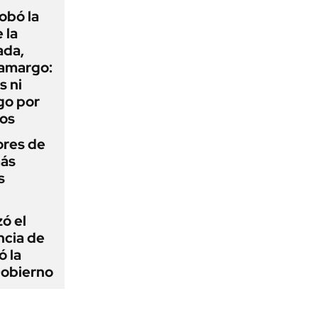
obó la
 la
ada,
 amargo:
s ni
go por
dos
ores de
más
s
zó el
ncia de
ó la
Gobierno