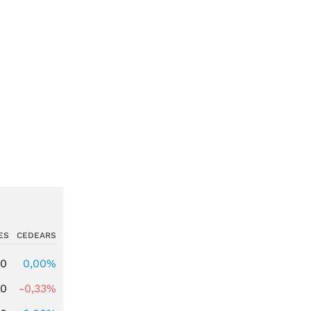
ES
CEDEARS
00
0,00%
00
-0,33%