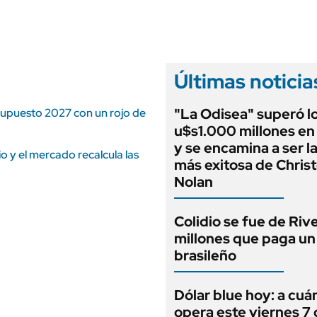
ANUARIO 2025
LIFESTYLE
EDICIÓN IMPRESA
AUTOS
Últimas noticia
"La Odisea" superó l
esupuesto 2027 con un rojo de
u$s1.000 millones en 
y se encamina a ser la
 y el mercado recalcula las
más exitosa de Chris
Nolan
Colidio se fue de Rive
millones que paga un
brasileño
Dólar blue hoy: a cuá
opera este viernes 7