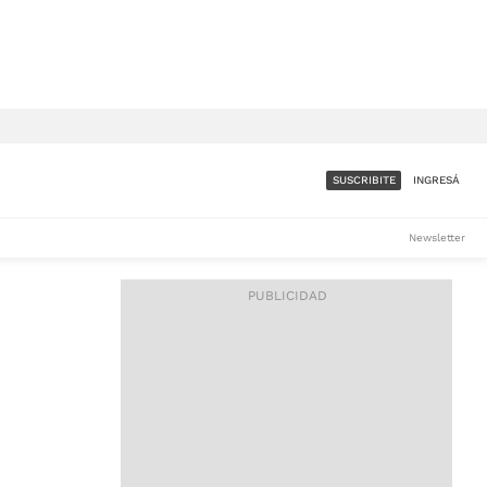
SUSCRIBITE
INGRESÁ
SUMATE A LA COMUNIDAD
Newsletter
DE ÁMBITO
LES
ACCESO FULL - $1.800/MES
ES
CORPORATIVO - CONSULTAR
Si tenés dudas comunicate
con nosotros a
IOS
suscripciones@ambito.com.ar
Llamanos al (54) 11 4556-
9147/48 o
al (54) 11 4449-3256 de lunes a