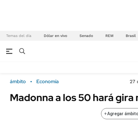
Temas del día
Dólar en vivo
Senado
REM
Brasil
NEGOCIOS
ÚLTIMAS NOTICIAS
Especiales Ámbito
ECONOMÍA
ámbito
Economía
27 
Real Estate
Banco de Datos
Madonna a los 50 hará gira
Sustentabilidad
Campo
Seguros
FINANZAS
+
Agregar ámbito
ENERGY REPORT
Dólar
POLÍTICA
Mercados
Nacional