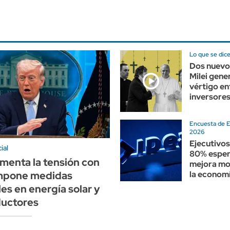
Lo que se dic
Dos nuevo
Milei gene
vértigo en
inversore
Encuesta de E
2026
Ejecutivos
ial
80% esper
menta la tensión con
mejora mo
impone medidas
la economí
es en energía solar y
uctores