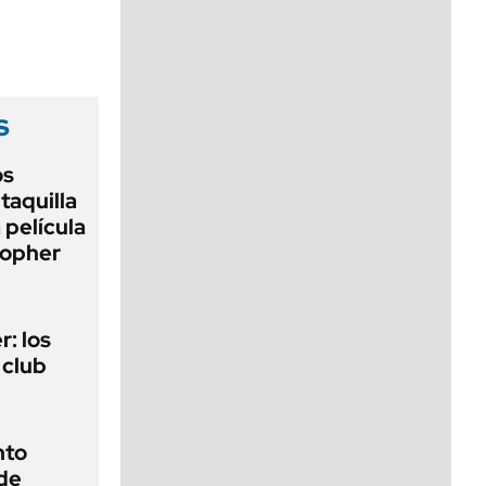
viernes de 10 a 18
s
os
taquilla
 película
topher
r: los
 club
nto
 de