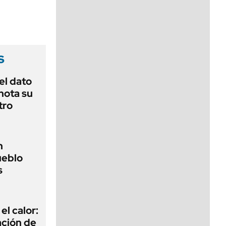
viernes de 10 a 18
s
el dato
nota su
tro
n
ueblo
s
el calor:
ación de