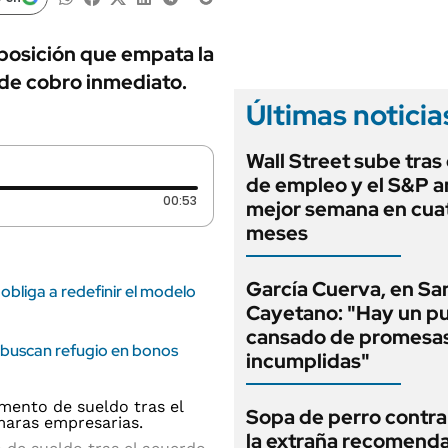
ANUARIO 2025
LIFESTYLE
EDICIÓN IMPRESA
AUTOS
posición que empata la
 de cobro inmediato.
Últimas noticia
Wall Street sube tras 
de empleo y el S&P a
Duración: 53 segundos
00:53
mejor semana en cua
meses
García Cuerva, en Sa
obliga a redefinir el modelo
Cayetano: "Hay un p
cansado de promesa
s buscan refugio en bonos
incumplidas"
Sopa de perro contra 
la extraña recomend