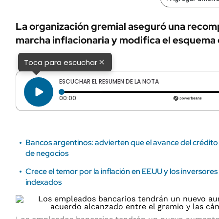
ÁMBITO DEBATE
Municipios
MEDIAKIT AMBITO DEBATE
La organización gremial aseguró una recom
URUGUAY
marcha inflacionaria y modifica el esquema
×
Toca para escuchar
ESCUCHAR EL RESUMEN DE LA NOTA
Tiempo transcurrido: 0 segundos
00:00
Bancos argentinos: advierten que el avance del crédito 
de negocios
Crece el temor por la inflación en EEUU y los inversore
indexados