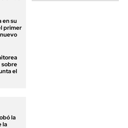
 en su
l primer
 nuevo
nitorea
l sobre
unta el
obó la
 la