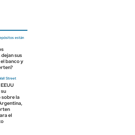
depósitos están
os
 dejan sus
 el banco y
erten?
all Street
e EEUU
 su
 sobre la
Argentina,
erten
ara el
to