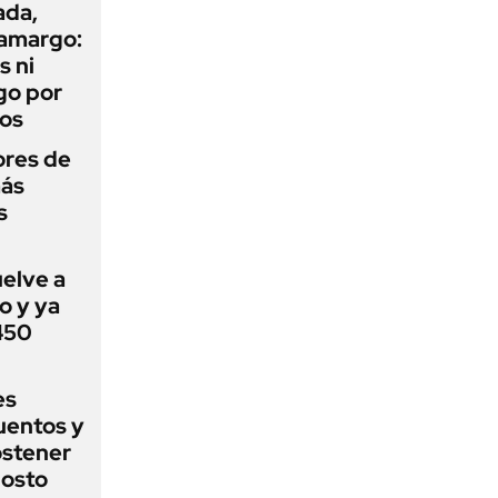
ada,
 amargo:
s ni
go por
dos
ores de
más
s
uelve a
o y ya
 450
es
uentos y
ostener
gosto