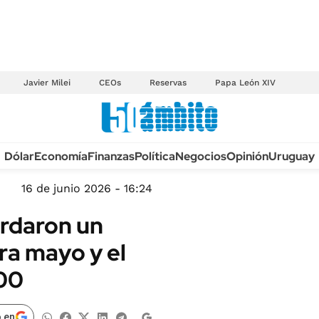
Javier Milei
CEOs
Reservas
Papa León XIV
Anuario autos 2026
Dólar
Economía
Finanzas
Política
Negocios
Opinión
Uruguay
TECNOLOGÍA
NOVEDADES FISCA
MÉXICO
16 de junio 2026 - 16:24
EDICTOS JUDICIAL
OPINIÓN
ordaron un
MULTAS
MUNDO
ra mayo y el
LICITACIONES
INFORMACIÓN GENERAL
000
CUADROS TARIFAR
ESPECTÁCULOS
RECALL
DEPORTES
 en