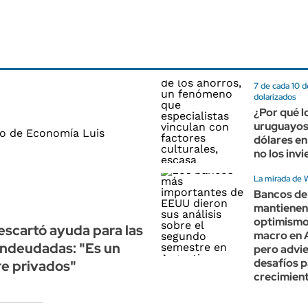
7 de cada 10 
dolarizados
¿Por qué l
uruguayos
dólares en
no los invi
La mirada de W
Bancos d
mantienen
optimismo
scartó ayuda para las
macro en 
endeudadas: "Es un
pero advi
desafíos p
e privados"
crecimien