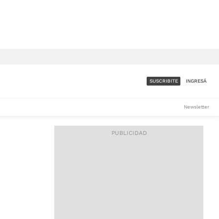
SUSCRIBITE
INGRESÁ
SUMATE A LA COMUNIDAD
Newsletter
DE ÁMBITO
LES
ACCESO FULL - $1.800/MES
ES
CORPORATIVO - CONSULTAR
Si tenés dudas comunicate
con nosotros a
IOS
suscripciones@ambito.com.ar
Llamanos al (54) 11 4556-
9147/48 o
al (54) 11 4449-3256 de lunes a