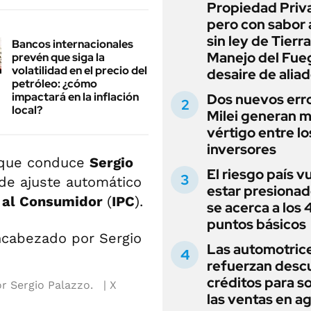
Propiedad Priv
pero con sabor
sin ley de Tierra
Bancos internacionales
Manejo del Fue
prevén que siga la
volatilidad en el precio del
desaire de alia
petróleo: ¿cómo
impactará en la inflación
Dos nuevos err
local?
Milei generan 
vértigo entre lo
inversores
ón que conduce
Sergio
El riesgo país v
a de ajuste automático
estar presionad
s al Consumidor
(
IPC
).
se acerca a los
puntos básicos
Las automotric
refuerzan desc
créditos para s
r Sergio Palazzo.
X
las ventas en a