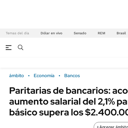
Temas del día
Dólar en vivo
Senado
REM
Brasil
NEGOCIOS
ÚLTIMAS NOTICIAS
Especiales Ámbito
ECONOMÍA
ámbito
Economía
Bancos
Real Estate
Banco de Datos
Paritarias de bancarios: ac
Sustentabilidad
Campo
aumento salarial del 2,1% pa
Seguros
FINANZAS
ENERGY REPORT
básico supera los $2.400.
Dólar
POLÍTICA
Mercados
+
Agregar ámbito
Nacional