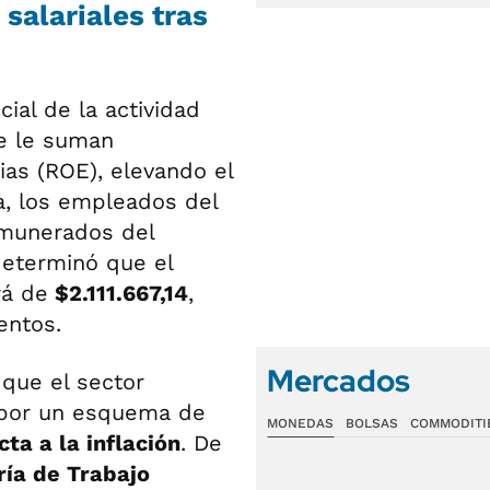
salariales tras
cial de la actividad
se le suman
ias (ROE), elevando el
a, los empleados del
emunerados del
determinó que el
á de
$2.111.667,14
,
entos.
Mercados
a que el sector
a por un esquema de
MONEDAS
BOLSAS
COMMODITI
ta a la inflación
. De
ía de Trabajo