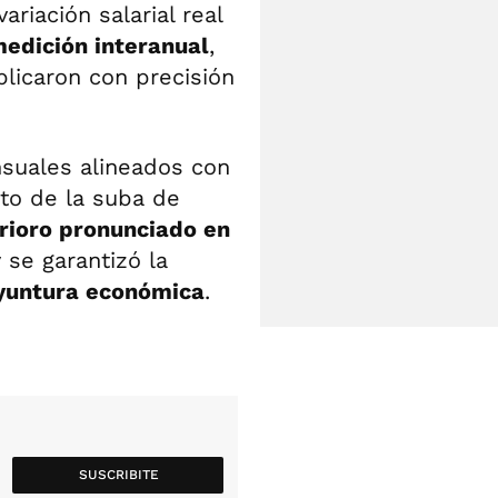
riación salarial real
medición interanual
,
licaron con precisión
suales alineados con
cto de la suba de
rioro pronunciado en
 se garantizó la
coyuntura económica
.
SUSCRIBITE