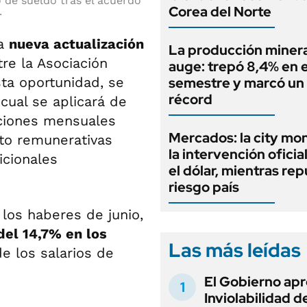
de sueldo tras el acuerdo
Corea del Norte
.
na
nueva actualización
La producción minera
re la Asociación
auge: trepó 8,4% en e
ta oportunidad, se
semestre y marcó un
récord
l cual se aplicará de
ciones mensuales
Mercados: la city mo
nto remunerativas
la intervención oficia
icionales
el dólar, mientras rep
riesgo país
los haberes de junio,
el 14,7% en los
Las más leídas
e los salarios de
El Gobierno apr
Inviolabilidad de