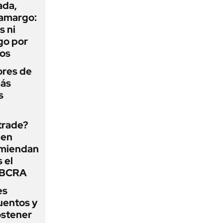
ada,
 amargo:
s ni
go por
dos
ores de
más
s
 trade?
 en
omiendan
s el
l BCRA
es
uentos y
ostener