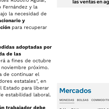
tes Rodolfo Aguiar,
las ventas en a
o Fernández y la
bajo la necesidad de
acionario y
ación
para recuperar
medidas adoptadas por
da de las
erá a fines de octubre
e noviembre próximo.
a de continuar el
dores estatales", en
l Estado para liberar
Mercados
e estabilidad laboral.
MONEDAS
BOLSAS
COMMODITI
ún trabajador debe