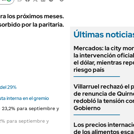
ANUARIO 2025
LIFESTYLE
EDICIÓN IMPRESA
AUTOS
ra los próximos meses.
rbido por la paritaria.
Últimas noticia
Mercados: la city mo
la intervención oficia
el dólar, mientras rep
riesgo país
Villarruel rechazó el
 del 29%
de renuncia de Quirn
ta interna en el gremio
redobló la tensión co
Gobierno
2% para septiembre y
Los precios internac
de los alimentos esca