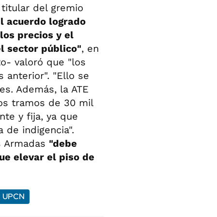
 titular del gremio
l acuerdo logrado
los precios y el
l sector público"
, en
o- valoró que "los
anterior". "Ello se
res. Además, la ATE
os tramos de 30 mil
e y fija, ya que
 de indigencia".
as Armadas
"debe
ue elevar el piso de
UPCN