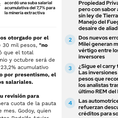
Propiedad Priv
acordó una suba salarial
acumulativa del 7,7% para
pero con sabor
la minería extractiva
sin ley de Tierra
Manejo del Fue
desaire de alia
Dos nuevos err
sos otorgado por el
Milei generan 
e 30 mil pesos,
"no
vértigo entre lo
 que el total
inversores
nio y octubre será de
¿Sigue el carry
 23,2% acumulativo
Las inversiones
o por presentismo, el
pesos que rec
s salariales.
los analistas tra
último REM de
u revisión para
Las automotric
mera cuota de la pauta
refuerzan desc
te mes. Godoy, quien
créditos para s