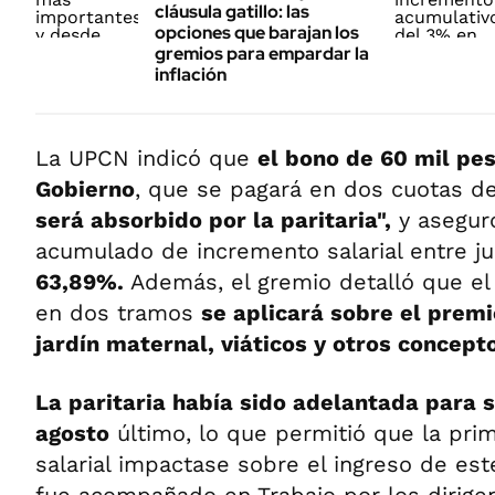
cláusula gatillo: las
opciones que barajan los
gremios para empardar la
inflación
La UPCN indicó que
el bono de 60 mil pe
Gobierno
, que se pagará en dos cuotas d
será absorbido por la paritaria",
y aseguró
acumulado de incremento salarial entre ju
63,89%.
Además, el gremio detalló que el
en dos tramos
se aplicará sobre el premi
jardín maternal, viáticos y otros concepto
La paritaria había sido adelantada para s
agosto
último, lo que permitió que la pri
salarial impactase sobre el ingreso de es