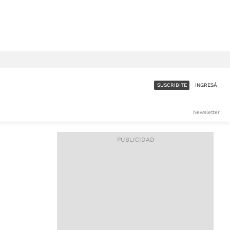
SUSCRIBITE
INGRESÁ
SUMATE A LA COMUNIDAD
Newsletter
DE ÁMBITO
LES
ACCESO FULL - $1.800/MES
ES
CORPORATIVO - CONSULTAR
Si tenés dudas comunicate
con nosotros a
IOS
suscripciones@ambito.com.ar
Llamanos al (54) 11 4556-
9147/48 o
al (54) 11 4449-3256 de lunes a