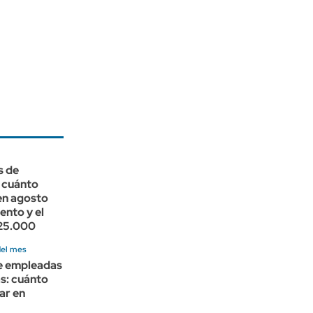
s de
 cuánto
en agosto
ento y el
25.000
del mes
de empleadas
s: cuánto
ar en