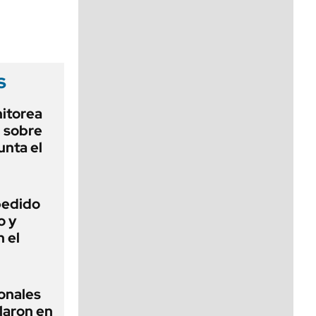
viernes de 10 a 18
s
nitorea
l sobre
unta el
 pedido
o y
n el
ionales
laron en