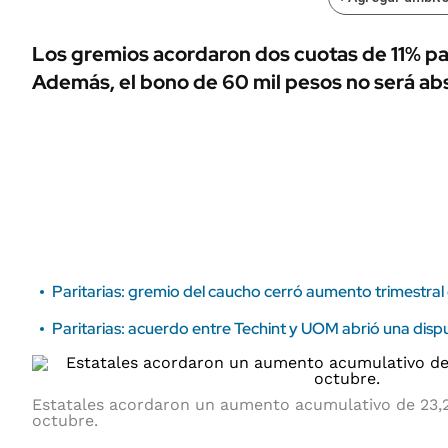
ÁMBITO DEBATE
Municipios
MEDIAKIT AMBITO DEBATE
Los gremios acordaron dos cuotas de 11% pa
URUGUAY
Además, el bono de 60 mil pesos no será abso
Paritarias: gremio del caucho cerró aumento trimestral
Paritarias: acuerdo entre Techint y UOM abrió una dispu
Estatales acordaron un aumento acumulativo de 23,
octubre.