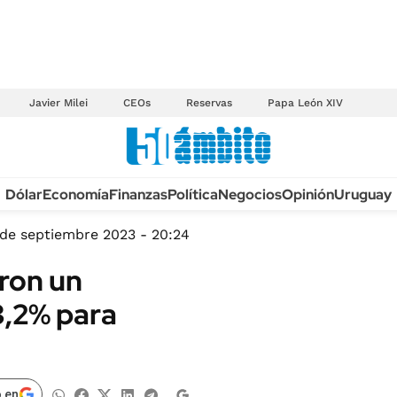
Javier Milei
CEOs
Reservas
Papa León XIV
Anuario autos 2026
Dólar
Economía
Finanzas
Política
Negocios
Opinión
Uruguay
TECNOLOGÍA
NOVEDADES FISCA
MÉXICO
 de septiembre 2023 - 20:24
EDICTOS JUDICIAL
OPINIÓN
aron un
MULTAS
MUNDO
,2% para
LICITACIONES
INFORMACIÓN GENERAL
CUADROS TARIFAR
ESPECTÁCULOS
RECALL
DEPORTES
 en