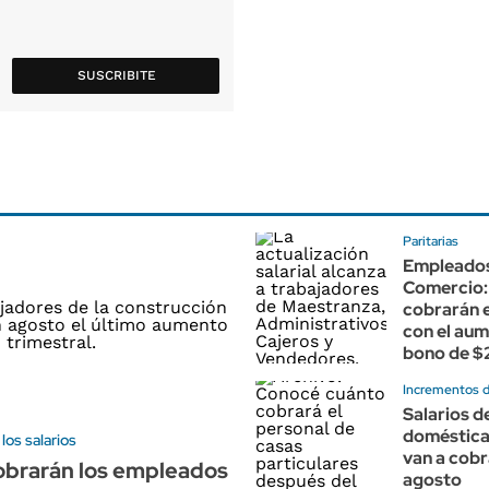
SUSCRIBITE
Paritarias
Empleado
Comercio:
cobrarán 
con el aum
bono de $
Incrementos 
Salarios 
doméstica
os salarios
van a cobr
obrarán los empleados
agosto