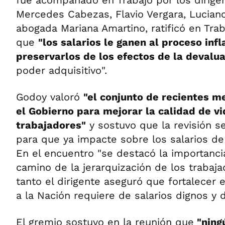
fue acompañado en Trabajo por los dirigen
Mercedes Cabezas, Flavio Vergara, Lucian
abogada Mariana Amartino, ratificó en Tra
que
"los salarios le ganen al proceso infl
preservarlos de los efectos de la devalu
poder adquisitivo".
Godoy valoró
"el conjunto de recientes 
el Gobierno para mejorar la calidad de vi
trabajadores"
y sostuvo que la revisión s
para que ya impacte sobre los salarios d
En el encuentro "se destacó la importanci
camino de la jerarquización de los trabaja
tanto el dirigente aseguró que fortalecer e
a la Nación requiere de salarios dignos y d
El gremio sostuvo en la reunión que
"ning