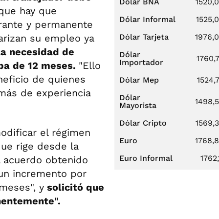
Dólar BNA
1520,
 que hay que
Dólar Informal
1525,
grante y permanente
larizan su empleo ya
Dólar Tarjeta
1976,
la necesidad de
Dólar
1760,
Importador
eba de 12 meses.
"Ello
neficio de quienes
Dólar Mep
1524,
más de experiencia
Dólar
1498,
Mayorista
Dólar Cripto
1569,
dificar el régimen
Euro
1768,
 que rige desde la
Euro Informal
1762,
el acuerdo obtenido
"un incremento por
 meses", y
solicitó que
nentemente".