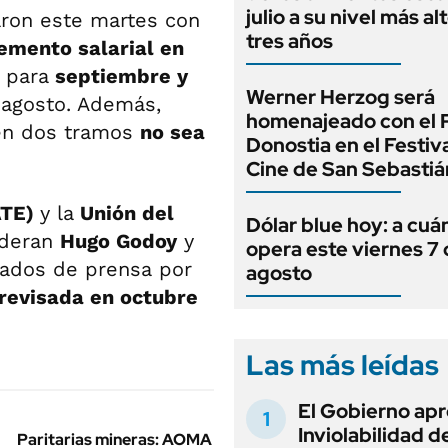
julio a su nivel más al
ron este martes con
tres años
emento salarial en
 para
septiembre y
Werner Herzog será
 agosto. Además,
homenajeado con el 
en dos tramos
no sea
Donostia en el Festiv
Cine de San Sebastiá
ATE)
y la
Unión del
Dólar blue hoy: a cuá
ideran
Hugo Godoy
y
opera este viernes 7
cados de prensa por
agosto
revisada en octubre
Las más leídas
El Gobierno apr
Inviolabilidad de
Paritarias mineras: AOMA