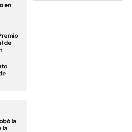
to en
Premio
al de
n
nto
 de
obó la
 la