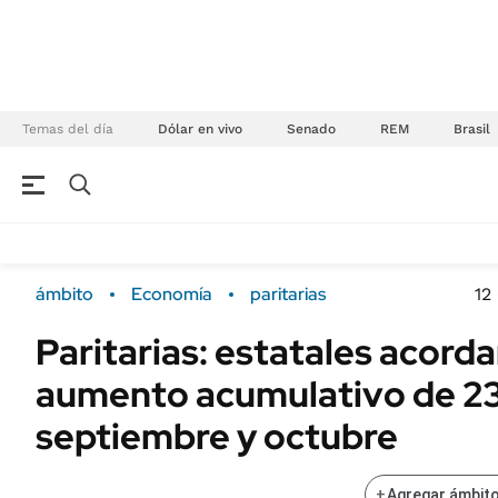
Temas del día
Dólar en vivo
Senado
REM
Brasil
NEGOCIOS
ÚLTIMAS NOTICIAS
Especiales Ámbito
ECONOMÍA
ámbito
Economía
paritarias
12
Real Estate
Banco de Datos
Paritarias: estatales acord
Sustentabilidad
Campo
aumento acumulativo de 23
Seguros
FINANZAS
ENERGY REPORT
septiembre y octubre
Dólar
POLÍTICA
Mercados
+
Agregar ámbito
Nacional