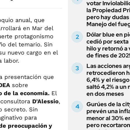
votar Inviolabil
la Propiedad Pr
pero hay dudas
oquio anual, que
Manejo del fue
rrollará en Mar del
Dólar blue en p
uerte protagonismo
cedió por sexta 
ño del temario. Sin
hilo y retornó a
 su nuevo cargo en el
de fines de 202
 labor.
Las acciones ar
retrocedieron h
la presentación que
6,4% y el riesgo
IDEA
sobre
saltó 4,2% a un
o de la economía.
El
en dos meses
 consultora
D'Alessio
,
Gurúes de la cit
o secreto. Sin
prevén una infl
ginativo para
menor al 30% e
pero recortaron
 de preocupación y