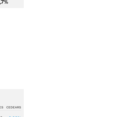
2,7%
ES
CEDEARS