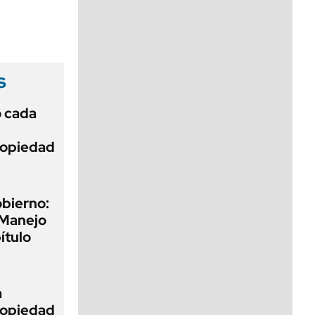
viernes de 10 a 18
s
ó cada
Propiedad
obierno:
 Manejo
ítulo
a
Propiedad