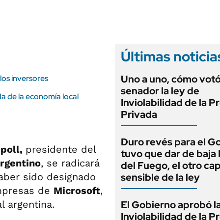
ANUARIO 2025
LIFESTYLE
EDICIÓN IMPRESA
AUTOS
Últimas noticia
Uno a uno, cómo vot
los inversores
senador la ley de
a de la economía local
Inviolabilidad de la 
Privada
Duro revés para el G
poll,
presidente del
tuvo que dar de baja
Argentino
, se radicará
del Fuego, el otro cap
aber sido designado
sensible de la ley
Empresas de
Microsoft
,
al argentina.
El Gobierno aprobó l
Inviolabilidad de la 