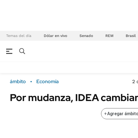
Temas del día
Dólar en vivo
Senado
REM
Brasil
NEGOCIOS
ÚLTIMAS NOTICIAS
Especiales Ámbito
ECONOMÍA
ámbito
Economía
2 
Real Estate
Banco de Datos
Por mudanza, IDEA cambiar
Sustentabilidad
Campo
Seguros
FINANZAS
+
Agregar ámbito
ENERGY REPORT
Dólar
POLÍTICA
Mercados
Nacional