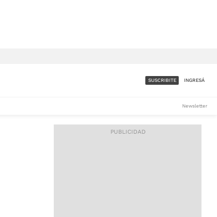
SUSCRIBITE
INGRESÁ
SUMATE A LA COMUNIDAD
Newsletter
DE ÁMBITO
LES
ACCESO FULL - $1.800/MES
ES
CORPORATIVO - CONSULTAR
Si tenés dudas comunicate
con nosotros a
IOS
suscripciones@ambito.com.ar
Llamanos al (54) 11 4556-
9147/48 o
al (54) 11 4449-3256 de lunes a