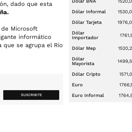
Dólar BNA
1520,
gión, dado que esta
ña.
Dólar Informal
1530,
Dólar Tarjeta
1976,
 de Microsoft
Dólar
1761,
igante informático
Importador
a que se agrupa el Río
Dólar Mep
1520,
Dólar
1499,
Mayorista
Dólar Cripto
1571,
Euro
1766,
Euro Informal
1764,
SUSCRIBITE