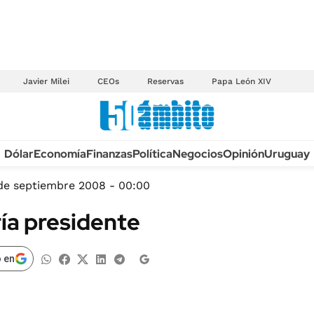
Javier Milei
CEOs
Reservas
Papa León XIV
Anuario autos 2026
Dólar
Economía
Finanzas
Política
Negocios
Opinión
Uruguay
TECNOLOGÍA
NOVEDADES FISCA
MÉXICO
de septiembre 2008 - 00:00
EDICTOS JUDICIAL
OPINIÓN
ía presidente
MULTAS
MUNDO
LICITACIONES
INFORMACIÓN GENERAL
 en
CUADROS TARIFAR
ESPECTÁCULOS
RECALL
DEPORTES