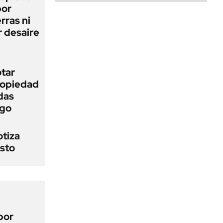
bor
rras ni
 desaire
otar
Propiedad
das
ego
otiza
osto
por