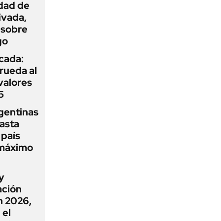
idad de
ivada,
 sobre
go
icada:
rueda al
 valores
5
gentinas
asta
 país
 máximo
y
ación
n 2026,
 el