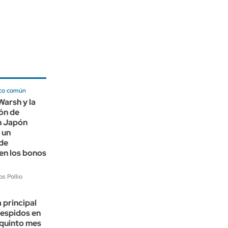
co común
Warsh y la
ón de
n Japón
 un
de
en los bonos
s Pollio
a principal
despidos en
quinto mes