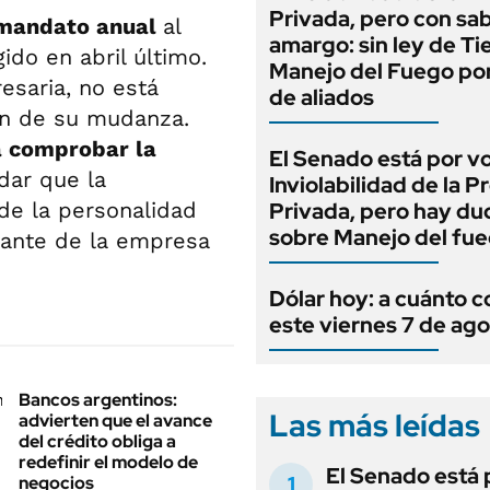
Privada, pero con sa
mandato anual
al
amargo: sin ley de Tie
ido en abril último.
Manejo del Fuego por
esaria, no está
de aliados
ón de su mudanza.
a comprobar la
El Senado está por v
dar que la
Inviolabilidad de la 
de la personalidad
Privada, pero hay du
sobre Manejo del fu
tante de la empresa
Dólar hoy: a cuánto c
este viernes 7 de ag
Bancos argentinos:
Las más leídas
advierten que el avance
del crédito obliga a
redefinir el modelo de
El Senado está 
negocios