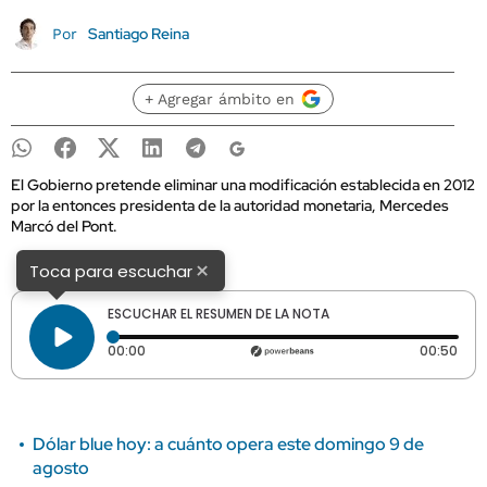
Santiago Reina
Por
+ Agregar ámbito en
El Gobierno pretende eliminar una modificación establecida en 2012
por la entonces presidenta de la autoridad monetaria, Mercedes
Marcó del Pont.
×
Toca para escuchar
ESCUCHAR EL RESUMEN DE LA NOTA
Tiempo transcurrido: 0 segundos
Dura
00:00
00:50
Dólar blue hoy: a cuánto opera este domingo 9 de
agosto