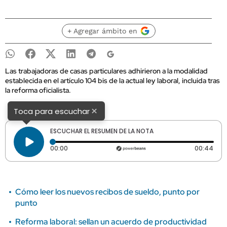
+ Agregar ámbito en
Las trabajadoras de casas particulares adhirieron a la modalidad
establecida en el artículo 104 bis de la actual ley laboral, incluida tras
la reforma oficialista.
×
Toca para escuchar
ESCUCHAR EL RESUMEN DE LA NOTA
Tiempo transcurrido: 0 segundos
Dura
00:00
00:44
Cómo leer los nuevos recibos de sueldo, punto por
punto
Reforma laboral: sellan un acuerdo de productividad