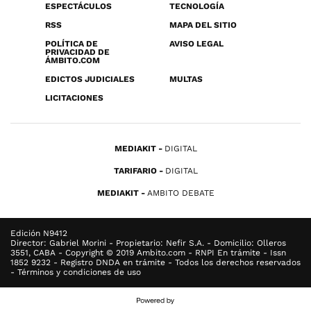
ESPECTÁCULOS
TECNOLOGÍA
RSS
MAPA DEL SITIO
POLÍTICA DE
AVISO LEGAL
PRIVACIDAD DE
ÁMBITO.COM
EDICTOS JUDICIALES
MULTAS
LICITACIONES
MEDIAKIT
DIGITAL
TARIFARIO
DIGITAL
MEDIAKIT
AMBITO DEBATE
Edición N9412
Director: Gabriel Morini - Propietario: Nefir S.A. - Domicilio: Olleros
3551, CABA - Copyright © 2019 Ambito.com - RNPI En trámite - Issn
1852 9232 - Registro DNDA en trámite - Todos los derechos reservados
- Términos y condiciones de uso