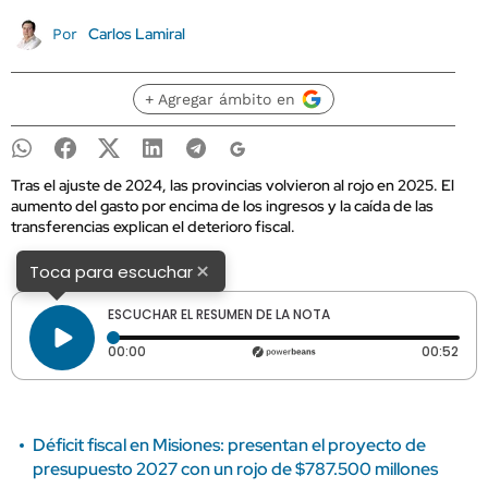
Carlos Lamiral
Por
+ Agregar ámbito en
Tras el ajuste de 2024, las provincias volvieron al rojo en 2025. El
aumento del gasto por encima de los ingresos y la caída de las
transferencias explican el deterioro fiscal.
×
Toca para escuchar
ESCUCHAR EL RESUMEN DE LA NOTA
Tiempo transcurrido: 0 segundos
Dura
00:00
00:52
Déficit fiscal en Misiones: presentan el proyecto de
presupuesto 2027 con un rojo de $787.500 millones