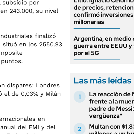
Litio: Ignacio Celorri
l subsidio por
de precios, retencion
n 243.000, su nivel
confirmó inversiones
millonarias
dustriales finalizó
Argentina, en medio 
 situó en los 2550.93
guerra entre EEUU y
omposite
por el 5G
 puntos.
Las más leídas
ron dispares: Londres
ó el de 0,03% y Milán
La reacción de 
frente a la muer
padre de Messi:
vergüenza"
ternacionales en
Multan con $1.8
anual del FMI y del
millones a un b