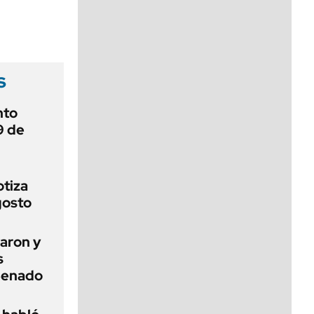
viernes de 10 a 18
s
nto
9 de
otiza
gosto
aron y
s
 Senado