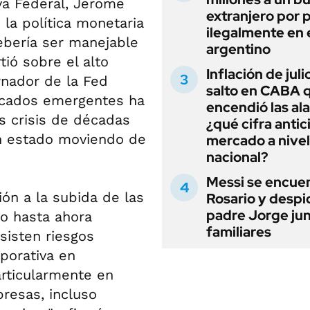
va Federal, Jerome
extranjero por 
la política monetaria
ilegalmente en 
ebería ser manejable
argentino
ió sobre el alto
Inflación de julio
nador de la Fed
salto en CABA 
ercados emergentes ha
encendió las al
s crisis de décadas
¿qué cifra antic
an estado moviendo de
mercado a nivel
nacional?
Messi se encue
ión a la subida de las
Rosario y despi
padre Jorge jun
do hasta ahora
familiares
sisten riesgos
rporativa en
rticularmente en
presas, incluso