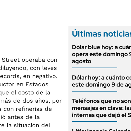
ANUARIO 2025
LIFESTYLE
EDICIÓN IMPRESA
AUTOS
Últimas noticia
Dólar blue hoy: a cuá
opera este domingo 
l Street operaba con
agosto
diluyendo, con leves
records, en negativo.
Dólar hoy: a cuánto c
ductor en Estados
este domingo 9 de a
ue el costo de la
 más de dos años, por
Teléfonos que no son
mensajes en clave: la
 con refinerías de
internas que dejó el
ió antes de la
e la situación del