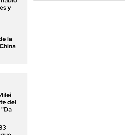
o habló
es y
de la
 China
Milei
te del
 "Da
33
uque