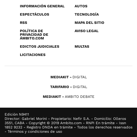
INFORMACIÓN GENERAL
AUTOS
ESPECTÁCULOS
TECNOLOGÍA
RSS
MAPA DEL SITIO
POLÍTICA DE
AVISO LEGAL
PRIVACIDAD DE
ÁMBITO.COM
EDICTOS JUDICIALES
MULTAS
LICITACIONES
MEDIAKIT
DIGITAL
TARIFARIO
DIGITAL
MEDIAKIT
AMBITO DEBATE
Edición N9411
Director: Gabriel Morini - Propietario: Nefir S.A. - Domicilio: Olleros
3551, CABA - Copyright © 2019 Ambito.com - RNPI En trámite - Issn
1852 9232 - Registro DNDA en trámite - Todos los derechos reservados
- Términos y condiciones de uso