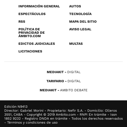
INFORMACIÓN GENERAL
AUTOS
ESPECTÁCULOS
TECNOLOGÍA
RSS
MAPA DEL SITIO
POLÍTICA DE
AVISO LEGAL
PRIVACIDAD DE
ÁMBITO.COM
EDICTOS JUDICIALES
MULTAS
LICITACIONES
MEDIAKIT
DIGITAL
TARIFARIO
DIGITAL
MEDIAKIT
AMBITO DEBATE
Edición N9413
Director: Gabriel Morini - Propietario: Nefir S.A. - Domicilio: Olleros
3551, CABA - Copyright © 2019 Ambito.com - RNPI En trámite - Issn
1852 9232 - Registro DNDA en trámite - Todos los derechos reservados
- Términos y condiciones de uso