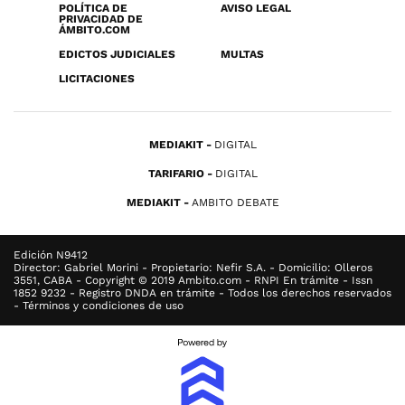
POLÍTICA DE
AVISO LEGAL
PRIVACIDAD DE
ÁMBITO.COM
EDICTOS JUDICIALES
MULTAS
LICITACIONES
MEDIAKIT
DIGITAL
TARIFARIO
DIGITAL
MEDIAKIT
AMBITO DEBATE
Edición N9412
Director: Gabriel Morini - Propietario: Nefir S.A. - Domicilio: Olleros
3551, CABA - Copyright © 2019 Ambito.com - RNPI En trámite - Issn
1852 9232 - Registro DNDA en trámite - Todos los derechos reservados
- Términos y condiciones de uso