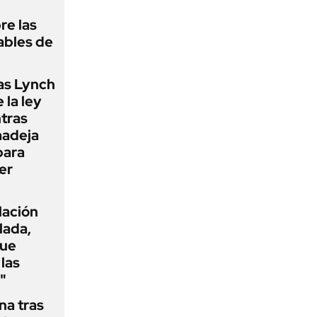
re las
ables de
as Lynch
 la ley
ntras
madeja
para
er
flación
lada,
que
las
"
na tras