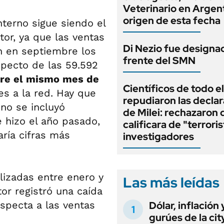
Veterinario en Argent
origen de esta fecha
nterno sigue siendo el
tor, ya que las ventas
Di Nezio fue designad
n en septiembre los
frente del SMN
specto de las 59.592
re el mismo mes de
Científicos de todo el
s a la red. Hay que
repudiaron las decla
no se incluyó
de Milei: rechazaron
 hizo el año pasado,
calificara de "terroris
aría cifras más
investigadores
lizadas entre enero y
Las más leídas
or registró una caída
specta a las ventas
Dólar, inflación 
gurúes de la cit