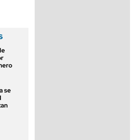
viernes de 10 a 18
s
de
or
mero
a se
l
tan