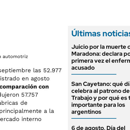
ANUARIO 2025
LIFESTYLE
EDICIÓN IMPRESA
AUTOS
Últimas noticia
Juicio por la muerte 
Maradona: declara p
primera vez el enfer
acusado
septiembre las 52.977
istrado en agosto
San Cayetano: qué dí
 comparación con
celebra al patrono de
ujeron 57.757
Trabajo y por qué es 
ábricas de
importante para los
principalmente a la
argentinos
ercado interno
6 de agosto, Día del