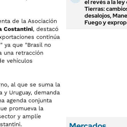
el revés a la ley
Tierras: cambio
desalojos, Mane
denta de la Asociación
Fuego y exprop
a Costantini
, destacó
xportaciones continúa
 ya que "Brasil no
 una retracción
de vehículos
no, al que se suma la
a y Uruguay, demanda
una agenda conjunta
 que promueva la
sector y amplíe
Mercados
stantini.