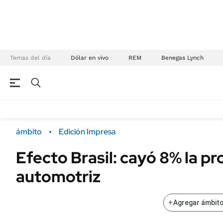
Temas del día
Dólar en vivo
REM
Benegas Lynch
NEGOCIOS
ÚLTIMAS NOTICIAS
Especiales Ámbito
ECONOMÍA
ámbito
Edición Impresa
Real Estate
Banco de Datos
Efecto Brasil: cayó 8% la p
Sustentabilidad
Campo
automotriz
Seguros
FINANZAS
ENERGY REPORT
Dólar
+
Agregar ámbito
POLÍTICA
Mercados
Nacional