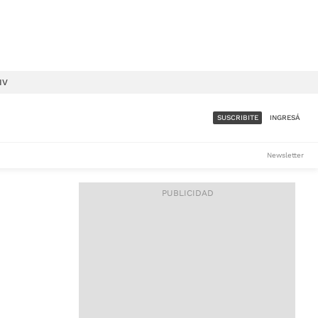
IV
SUSCRIBITE
INGRESÁ
SUMATE A LA COMUNIDAD
Newsletter
DE ÁMBITO
LES
ACCESO FULL - $1.800/MES
ES
CORPORATIVO - CONSULTAR
Si tenés dudas comunicate
con nosotros a
IOS
suscripciones@ambito.com.ar
Llamanos al (54) 11 4556-
9147/48 o
al (54) 11 4449-3256 de lunes a