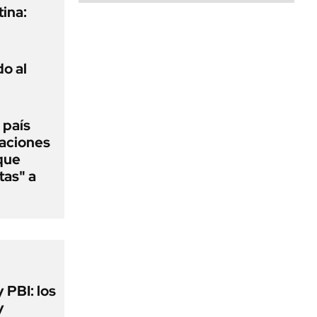
ina:
o al
 país
raciones
 que
tas" a
y PBI: los
y