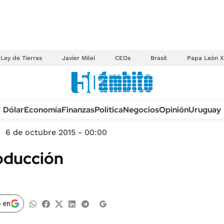
Ley de Tierras
Javier Milei
CEOs
Brasil
Papa León X
Anuario autos 2026
Dólar
Economía
Finanzas
Política
Negocios
Opinión
Uruguay
TECNOLOGÍA
NOVEDADES FISCA
MÉXICO
6 de octubre 2015 - 00:00
EDICTOS JUDICIAL
OPINIÓN
roducción
MULTAS
MUNDO
LICITACIONES
INFORMACIÓN GENERAL
CUADROS TARIFAR
ESPECTÁCULOS
 en
RECALL
DEPORTES