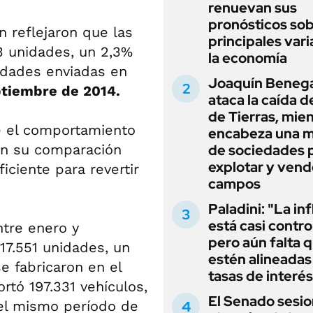
renuevan sus
pronósticos sob
 reflejaron que las
principales vari
3 unidades, un 2,3%
la economía
idades enviadas en
Joaquín Beneg
tiembre de 2014.
ataca la caída de
de Tierras, mie
e el comportamiento
encabeza una 
 en su comparación
de sociedades 
explotar y vend
iciente para revertir
campos
Paladini: "La in
está casi contro
ntre enero y
pero aún falta 
17.551 unidades, un
estén alineadas 
e fabricaron en el
tasas de interés
tó 197.331 vehículos,
El Senado sesio
el mismo período de