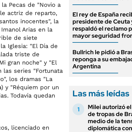
 la Pecas de "Novio a
le actriz de reparto,
El rey de España recib
santos inocentes", la
presidente de Ceuta 
respaldó el reclamo 
 Imanol Arias en la
mayor seguridad fron
ible de siete
a Iglesia: "El Día de
Bullrich le pidió a Bra
alada triste de
reponga a su embaja
Mi gran noche" y "El
Argentina
n las series "Fortunata
ro", los dramas "La
a) y "Réquiem por un
Las más leídas
as. Todavía quedan
Milei autorizó e
de tropas de Bra
medio de la ten
cos, licenciado en
diplomática con