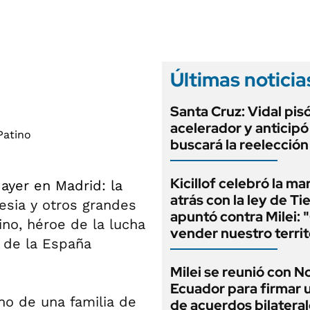
ANUARIO 2025
LIFESTYLE
EDICIÓN IMPRESA
AUTOS
Últimas noticia
Santa Cruz: Vidal pisó
acelerador y anticip
buscará la reelecció
Kicillof celebró la ma
ayer en Madrid: la
atrás con la ley de Ti
esia y otros grandes
apuntó contra Milei: 
tino, héroe de la lucha
vender nuestro territ
r de la España
Milei se reunió con 
Ecuador para firmar 
no de una familia de
de acuerdos bilatera