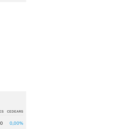
ES
CEDEARS
00
0,00%