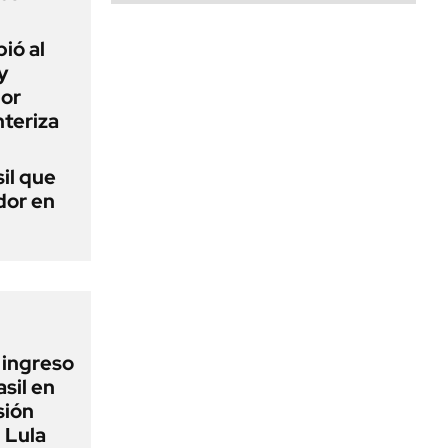
ió al
y
por
teriza
sil que
dor en
l ingreso
sil en
sión
 Lula