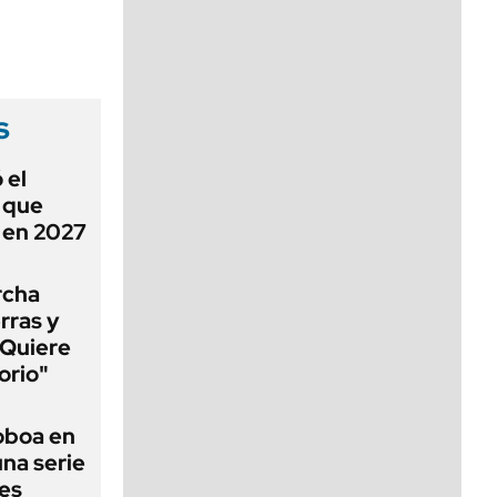
viernes de 10 a 18
s
 el
ó que
n en 2027
rcha
erras y
"Quiere
orio"
Noboa en
una serie
les