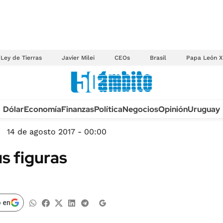
Ley de Tierras
Javier Milei
CEOs
Brasil
Papa León X
Anuario autos 2026
Dólar
Economía
Finanzas
Política
Negocios
Opinión
Uruguay
TECNOLOGÍA
NOVEDADES FISCA
MÉXICO
14 de agosto 2017 - 00:00
EDICTOS JUDICIAL
OPINIÓN
s figuras
MULTAS
MUNDO
LICITACIONES
INFORMACIÓN GENERAL
CUADROS TARIFAR
ESPECTÁCULOS
 en
RECALL
DEPORTES