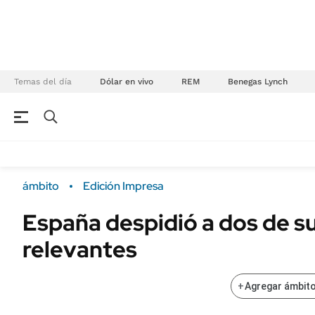
Temas del día
Dólar en vivo
REM
Benegas Lynch
NEGOCIOS
ÚLTIMAS NOTICIAS
Especiales Ámbito
ECONOMÍA
ámbito
Edición Impresa
Real Estate
Banco de Datos
España despidió a dos de su
Sustentabilidad
Campo
relevantes
Seguros
FINANZAS
ENERGY REPORT
Dólar
+
Agregar ámbito
POLÍTICA
Mercados
Nacional