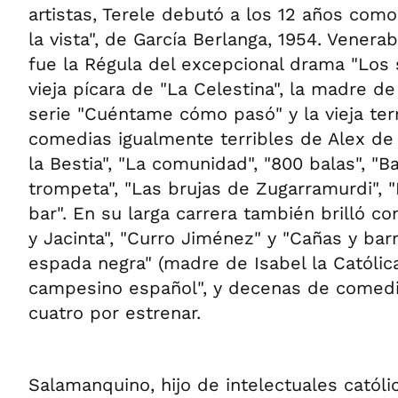
artistas, Terele debutó a los 12 años como
la vista", de García Berlanga, 1954. Venerab
fue la Régula del excepcional drama "Los 
vieja pícara de "La Celestina", la madre de
serie "Cuéntame cómo pasó" y la vieja terr
comedias igualmente terribles de Alex de l
la Bestia", "La comunidad", "800 balas", "B
trompeta", "Las brujas de Zugarramurdi", "
bar". En su larga carrera también brilló co
y Jacinta", "Curro Jiménez" y "Cañas y bar
espada negra" (madre de Isabel la Católic
campesino español", y decenas de comedi
cuatro por estrenar.
Salamanquino, hijo de intelectuales católi