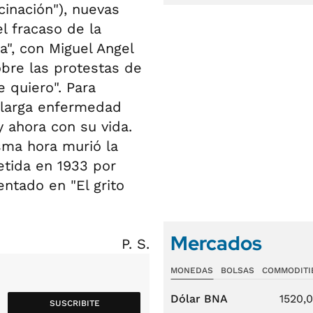
cinación"), nuevas
l fracaso de la
a", con Miguel Angel
bre las protestas de
e quiero". Para
 larga enfermedad
 ahora con su vida.
sma hora murió la
tida en 1933 por
ntado en "El grito
Mercados
P. S.
MONEDAS
BOLSAS
COMMODITI
Dólar BNA
1520,
SUSCRIBITE