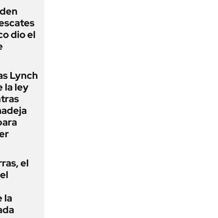
iden
rescates
o dio el
e
as Lynch
 la ley
ntras
madeja
para
er
rras, el
el
 la
ada