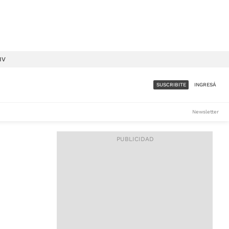
IV
SUSCRIBITE
INGRESÁ
SUMATE A LA COMUNIDAD
Newsletter
DE ÁMBITO
LES
ACCESO FULL - $1.800/MES
ES
CORPORATIVO - CONSULTAR
Si tenés dudas comunicate
con nosotros a
IOS
suscripciones@ambito.com.ar
Llamanos al (54) 11 4556-
9147/48 o
al (54) 11 4449-3256 de lunes a