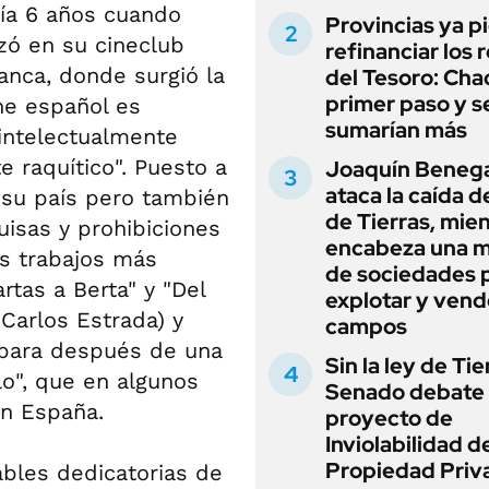
enía 6 años cuando
Provincias ya p
zó en su cineclub
refinanciar los 
anca, donde surgió la
del Tesoro: Chac
primer paso y s
ne español es
sumarían más
 intelectualmente
e raquítico". Puesto a
Joaquín Beneg
ataca la caída de
e su país pero también
de Tierras, mie
uisas y prohibiciones
encabeza una 
us trabajos más
de sociedades 
rtas a Berta" y "Del
explotar y vend
Carlos Estrada) y
campos
 para después de una
Sin la ley de Tie
lo", que en algunos
Senado debate 
en España.
proyecto de
Inviolabilidad de
Propiedad Priv
bles dedicatorias de