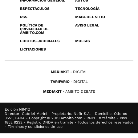
INFORMACIÓN GENERAL
AUTOS
ESPECTÁCULOS
TECNOLOGÍA
RSS
MAPA DEL SITIO
POLÍTICA DE
AVISO LEGAL
PRIVACIDAD DE
ÁMBITO.COM
EDICTOS JUDICIALES
MULTAS
LICITACIONES
MEDIAKIT
DIGITAL
TARIFARIO
DIGITAL
MEDIAKIT
AMBITO DEBATE
Edición N9412
Director: Gabriel Morini - Propietario: Nefir S.A. - Domicilio: Olleros
3551, CABA - Copyright © 2019 Ambito.com - RNPI En trámite - Issn
1852 9232 - Registro DNDA en trámite - Todos los derechos reservados
- Términos y condiciones de uso