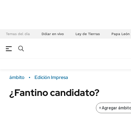
Temas del día
Dólar en vivo
Ley de Tierras
Papa León 
NEGOCIOS
ÚLTIMAS NOTICIAS
Especiales Ámbito
ECONOMÍA
ámbito
Edición Impresa
Real Estate
Banco de Datos
¿Fantino candidato?
Sustentabilidad
Campo
Seguros
FINANZAS
+
Agregar ámbito
ENERGY REPORT
Dólar
POLÍTICA
Mercados
Nacional