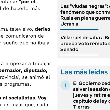
sentarse
"por el
Las "viudas negras": 
ad de hacerlo más
fenómeno que conmo
Rusia en plena guerr
Ucrania
ma televisivo,
derivó
"Se comunicaron de
Villarruel desafía a Bu
un sueño que no iba a
prueba voto remoto e
Senado
 a empezar a trabajar
bernador, diputado,
Las más leídas
ovincia", se animó el
El Gobierno ce
us programas.
salvar la sesión
jueves y retira e
ni socialistas. Voy
capítulo de ley 
or un lugar que, cada
Tierras