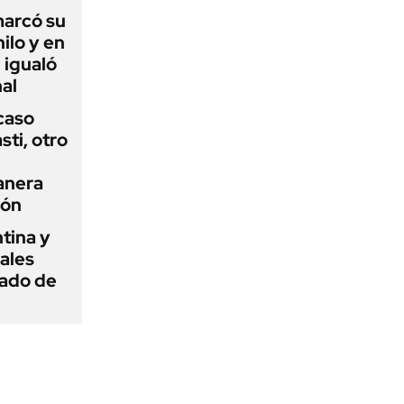
 marcó su
hilo y en
 igualó
al
 caso
ti, otro
anera
ión
tina y
ñales
gado de