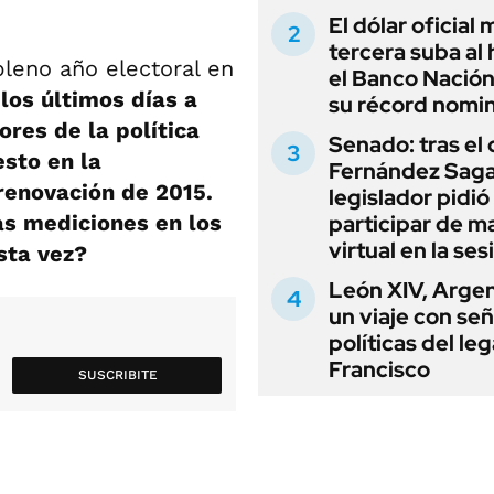
El dólar oficial
tercera suba al 
pleno año electoral en
el Banco Nación
los últimos días a
su récord nomin
res de la política
Senado: tras el
esto en la
Fernández Sagas
renovación de 2015.
legislador pidió
s mediciones en los
participar de m
virtual en la ses
sta vez?
León XIV, Argen
un viaje con se
políticas del le
Francisco
SUSCRIBITE