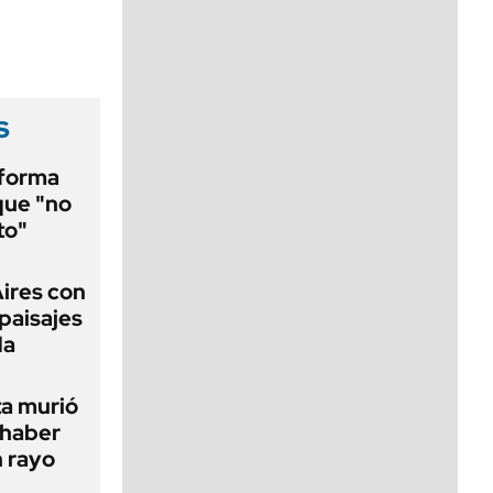
viernes de 10 a 18
s
eforma
que "no
to"
Aires con
paisajes
da
ta murió
 haber
n rayo