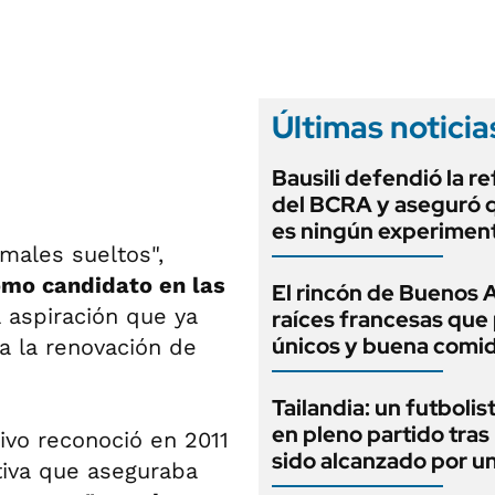
ANUARIO 2025
LIFESTYLE
EDICIÓN IMPRESA
AUTOS
Últimas noticia
Bausili defendió la r
del BCRA y aseguró 
es ningún experimen
males sueltos",
omo candidato en las
El rincón de Buenos 
a aspiración que ya
raíces francesas que 
únicos y buena comi
a la renovación de
Tailandia: un futbolis
en pleno partido tras
ivo reconoció en 2011
sido alcanzado por u
tiva que aseguraba