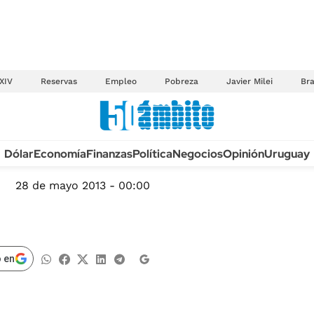
XIV
Reservas
Empleo
Pobreza
Javier Milei
Bra
Anuario autos 2026
Dólar
Economía
Finanzas
Política
Negocios
Opinión
Uruguay
TECNOLOGÍA
NOVEDADES FISCA
MÉXICO
28 de mayo 2013 - 00:00
EDICTOS JUDICIAL
OPINIÓN
MULTAS
MUNDO
LICITACIONES
INFORMACIÓN GENERAL
 en
CUADROS TARIFAR
ESPECTÁCULOS
RECALL
DEPORTES