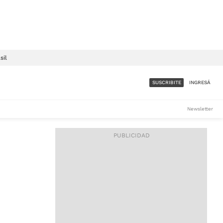
sil
SUSCRIBITE
INGRESÁ
SUMATE A LA COMUNIDAD
Newsletter
DE ÁMBITO
LES
ACCESO FULL - $1.800/MES
ES
CORPORATIVO - CONSULTAR
Si tenés dudas comunicate
con nosotros a
IOS
suscripciones@ambito.com.ar
Llamanos al (54) 11 4556-
9147/48 o
al (54) 11 4449-3256 de lunes a