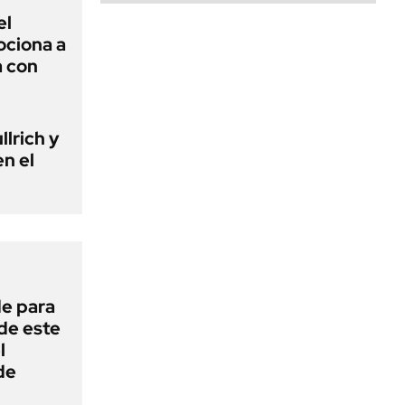
el
ciona a
a con
llrich y
n el
de para
 de este
l
de