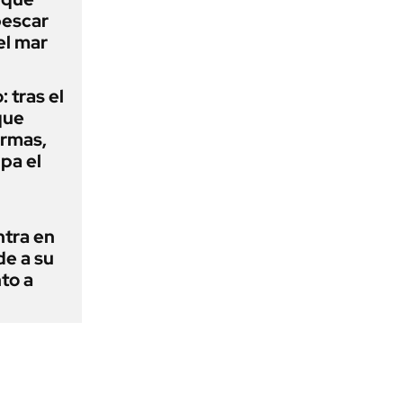
pescar
el mar
: tras el
que
armas,
ipa el
ntra en
de a su
to a