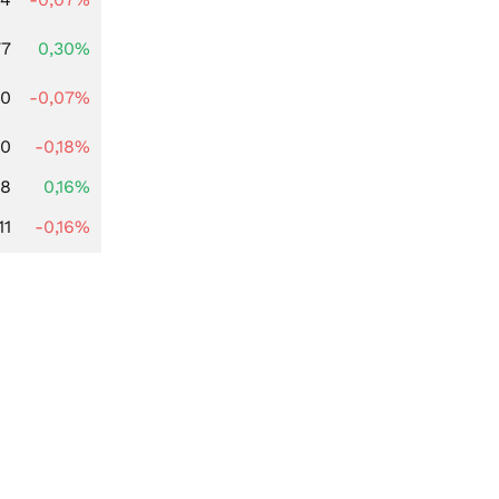
77
0,30%
50
-0,07%
20
-0,18%
88
0,16%
11
-0,16%