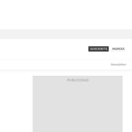
SUSCRIBITE
INGRESÁ
SUMATE A LA COMUNIDAD
Newsletter
DE ÁMBITO
LES
ACCESO FULL - $1.800/MES
ES
CORPORATIVO - CONSULTAR
Si tenés dudas comunicate
con nosotros a
IOS
suscripciones@ambito.com.ar
Llamanos al (54) 11 4556-
9147/48 o
al (54) 11 4449-3256 de lunes a