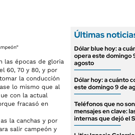
ANUARIO 2025
LIFESTYLE
EDICIÓN IMPRESA
AUTOS
Últimas noticia
Dólar blue hoy: a cuá
opera este domingo 
 las épocas de gloria
agosto
 60, 70 y 80, y por
 tomar la conducción
Dólar hoy: a cuánto c
pase lo mismo que al
este domingo 9 de a
ue con la actual
orque fracasó en
Teléfonos que no son
mensajes en clave: la
internas que dejó el
as la canchas y por
ara salir campeón y