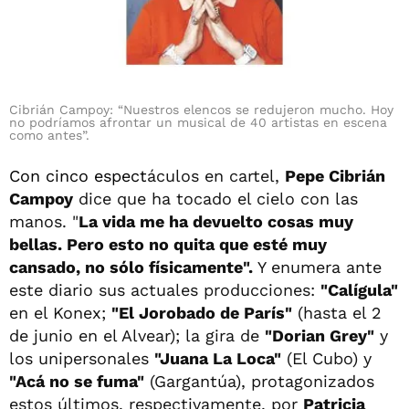
Cibrián Campoy: “Nuestros elencos se redujeron mucho. Hoy
no podríamos afrontar un musical de 40 artistas en escena
como antes”.
Con cinco espect
áculos en cartel,
Pepe Cibrián
Campoy
dice que ha tocado el cielo con las
manos. "
La vida me ha devuelto cosas muy
bellas. Pero esto no quita que esté muy
cansado, no sólo físicamente".
Y enumera ante
este diario sus actuales producciones:
"Calígula"
en el Konex;
"El Jorobado de París"
(hasta el 2
de junio en el Alvear); la gira de
"Dorian Grey"
y
los unipersonales
"Juana La Loca"
(El Cubo) y
"Acá no se fuma"
(Gargantúa), protagonizados
estos últimos, respectivamente, por
Patricia