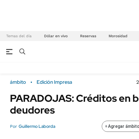
Temas del día
Dólar en vivo
Reservas
Morosidad
NEGOCIOS
ÚLTIMAS NOTICIAS
Especiales Ámbito
ECONOMÍA
ámbito
Edición Impresa
2
Real Estate
Banco de Datos
PARADOJAS: Créditos en b
Sustentabilidad
Campo
deudores
Seguros
FINANZAS
ENERGY REPORT
Dólar
Guillermo Laborda
Por
+
Agregar ámbito
POLÍTICA
Mercados
Nacional