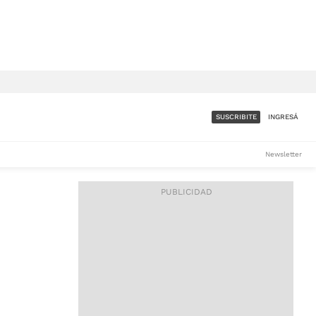
SUSCRIBITE
INGRESÁ
SUMATE A LA COMUNIDAD
Newsletter
DE ÁMBITO
LES
ACCESO FULL - $1.800/MES
ES
CORPORATIVO - CONSULTAR
Si tenés dudas comunicate
con nosotros a
IOS
suscripciones@ambito.com.ar
Llamanos al (54) 11 4556-
9147/48 o
al (54) 11 4449-3256 de lunes a