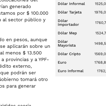
Dólar Informal
1525,
rían generado
Dólar Tarjeta
1976,
éstamos por $ 100.000
 al sector público y
Dólar
1760,
Importador
Dólar Mep
1524,
ado en pesos, aunque
Dólar
1498,
Mayorista
se aplicarán sobre un
al menos $ 13.500
Dólar Cripto
1569,
a provincias y a YPF-
Euro
1768,
édito externo,
Euro Informal
1762,
 que podrán ser
Gobierno tomará otro
os para generar
rigidos caería