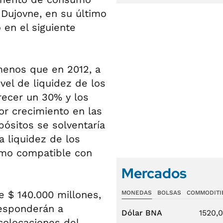
 Dujovne, en su último
 en el siguiente
menos que en 2012, a
el de liquidez de los
recer un 30% y los
r crecimiento en las
pósitos se solventaría
a liquidez de los
nimo compatible con
Mercados
e $ 140.000 millones,
MONEDAS
BOLSAS
COMMODITI
responderán a
Dólar BNA
1520,
 colocaciones del