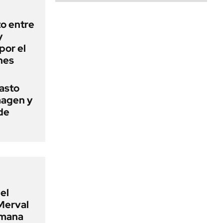
o entre
y
por el
nes
basto
magen y
de
el
Merval
emana