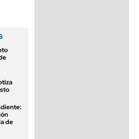
viernes de 10 a 18
s
nto
de
otiza
sto
diente:
ión
la de