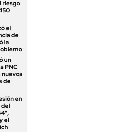
 riesgo
 450
zó el
ncia de
ó la
Gobierno
ó un
as PNC
: nuevos
s de
esión en
 del
44",
y el
ich