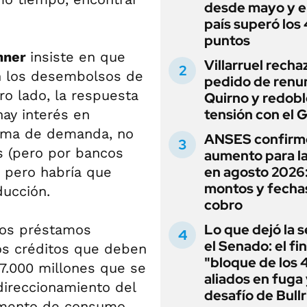
desde mayo y el
país superó los
puntos
chner
insiste en que
Villarruel recha
n los desembolsos de
pedido de renu
ro lado, la respuesta
Quirno y redobl
tensión con el 
ay interés en
ema de demanda, no
ANSES confirm
as (pero por bancos
aumento para l
en agosto 2026
, pero habría que
montos y fecha
ducción.
cobro
Lo que dejó la s
tos préstamos
el Senado: el fin
los créditos que deben
"bloque de los 
 17.000 millones que se
aliados en fuga 
direccionamiento del
desafío de Bullr
gmento de consumo