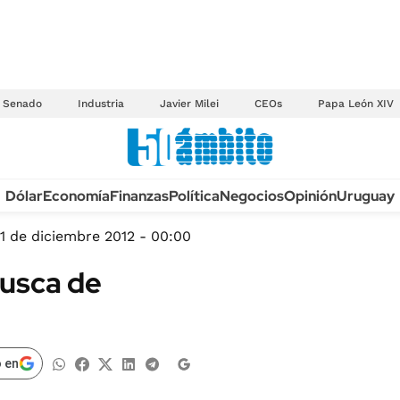
Senado
Industria
Javier Milei
CEOs
Papa León XIV
Anuario autos 2026
Dólar
Economía
Finanzas
Política
Negocios
Opinión
Uruguay
TECNOLOGÍA
NOVEDADES FISCA
MÉXICO
1 de diciembre 2012 - 00:00
EDICTOS JUDICIAL
OPINIÓN
usca de
MULTAS
MUNDO
LICITACIONES
INFORMACIÓN GENERAL
CUADROS TARIFAR
ESPECTÁCULOS
 en
RECALL
DEPORTES