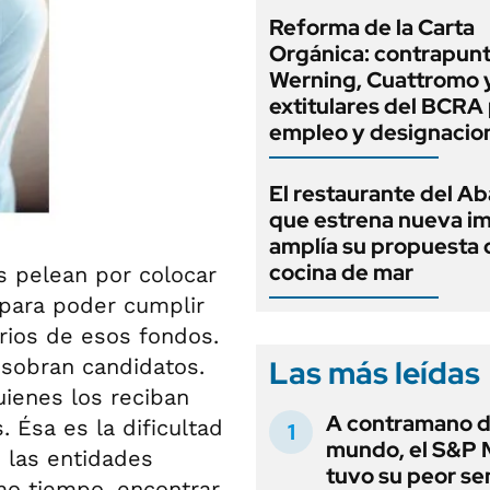
Reforma de la Carta
Orgánica: contrapunt
Werning, Cuattromo 
extitulares del BCRA 
empleo y designacio
El restaurante del A
que estrena nueva i
amplía su propuesta 
cocina de mar
s pelean por colocar
 para poder cumplir
rios de esos fondos.
Las más leídas
 sobran candidatos.
uienes los reciban
A contramano d
 Ésa es la dificultad
mundo, el S&P 
e las entidades
tuvo su peor s
smo tiempo, encontrar