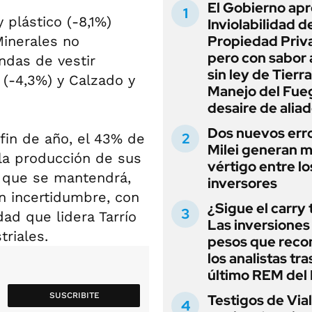
El Gobierno apr
 plástico (-8,1%)
Inviolabilidad de
Propiedad Priv
Minerales no
pero con sabor
endas de vestir
sin ley de Tierra
n (-4,3%) y Calzado y
Manejo del Fue
desaire de alia
Dos nuevos err
fin de año, el 43% de
Milei generan 
la producción de sus
vértigo entre lo
e que se mantendrá,
inversores
n incertidumbre, con
¿Sigue el carry
dad que lidera Tarrío
Las inversiones
riales.
pesos que rec
los analistas tra
último REM de
SUSCRIBITE
Testigos de Via