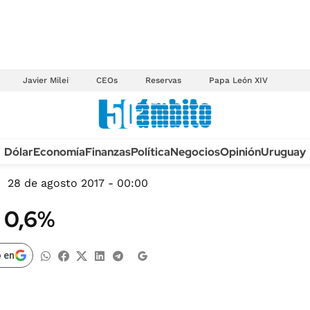
Javier Milei
CEOs
Reservas
Papa León XIV
Anuario autos 2026
Dólar
Economía
Finanzas
Política
Negocios
Opinión
Uruguay
TECNOLOGÍA
NOVEDADES FISCA
MÉXICO
28 de agosto 2017 - 00:00
EDICTOS JUDICIAL
OPINIÓN
 0,6%
MULTAS
MUNDO
LICITACIONES
INFORMACIÓN GENERAL
 en
CUADROS TARIFAR
ESPECTÁCULOS
RECALL
DEPORTES