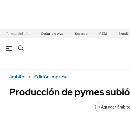
Temas del día
Dólar en vivo
Senado
REM
Brasil
NEGOCIOS
ÚLTIMAS NOTICIAS
Especiales Ámbito
ECONOMÍA
ámbito
Edición Impresa
Real Estate
Banco de Datos
Producción de pymes subió
Sustentabilidad
Campo
Seguros
FINANZAS
+
Agregar ámbito
ENERGY REPORT
Dólar
POLÍTICA
Mercados
Nacional