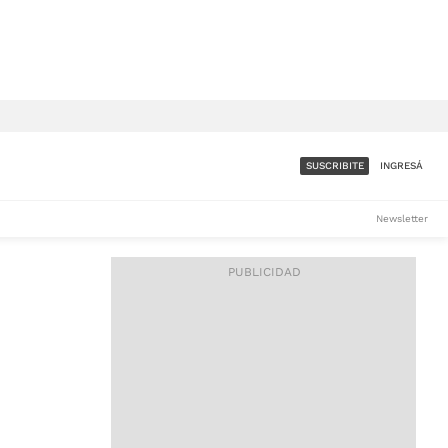
SUSCRIBITE
INGRESÁ
SUMATE A LA COMUNIDAD
Newsletter
DE ÁMBITO
LES
ACCESO FULL - $1.800/MES
ES
CORPORATIVO - CONSULTAR
Si tenés dudas comunicate
con nosotros a
IOS
suscripciones@ambito.com.ar
Llamanos al (54) 11 4556-
9147/48 o
al (54) 11 4449-3256 de lunes a