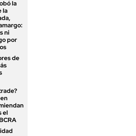
obó la
 la
ada,
 amargo:
s ni
go por
dos
ores de
más
s
 trade?
 en
omiendan
s el
l BCRA
lidad