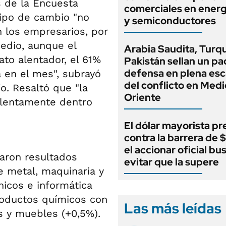
s de la Encuesta
comerciales en energ
tipo de cambio "no
y semiconductores
n los empresarios, por
edio, aunque el
Arabia Saudita, Turqu
ato alentador, el 61%
Pakistán sellan un pa
defensa en plena esc
a en el mes", subrayó
del conflicto en Medi
ío. Resaltó que "la
Oriente
 lentamente dentro
El dólar mayorista pr
contra la barrera de 
el accionar oficial bu
raron resultados
evitar que la supere
e metal, maquinaria y
nicos e informática
Productos químicos con
Las más leídas
s y muebles (+0,5%).