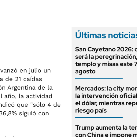
ANUARIO 2025
LIFESTYLE
EDICIÓN IMPRESA
AUTOS
Últimas noticia
San Cayetano 2026:
será la peregrinación, 
templo y misas este 
vanzó en julio un
agosto
a de 21 caídas
ón Argentina de la
Mercados: la city mo
la intervención oficia
año, la actividad
el dólar, mientras rep
ndicó que "sólo 4 de
riesgo país
 36,8% siguió con
Trump aumenta la te
con China e impone 