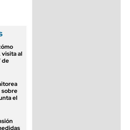
viernes de 10 a 18
s
 cómo
visita al
7 de
nitorea
l sobre
unta el
nsión
medidas