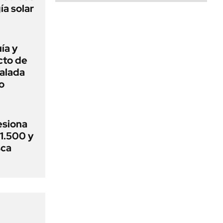
ía solar
ía y
cto de
alada
o
esiona
$1.500 y
sca