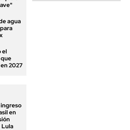
lave"
 de agua
 para
x
 el
ó que
n en 2027
l ingreso
sil en
sión
 Lula