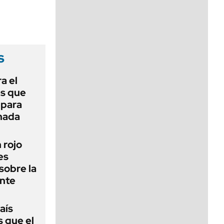
viernes de 10 a 18
s
a el
as que
 para
 nada
n rojo
es
sobre la
ente
aís
s que el