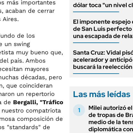
los más importantes
dólar toca "un nivel c
, acaban de cerrar
 Aires.
El imponente espejo
de San Luis perfecto
fundo de los
una escapada de rela
e un swing
tista muy bueno que,
Santa Cruz: Vidal pisó
acelerador y anticip
 del país. Ambos
buscará la reelecció
ecesitan mayores
muchas décadas, pero
m, que coincideran
Las más leídas
naron un repertorio
za de
Bergalli, "Tráfico
Milei autorizó e
 nuestro compatriota
de tropas de Bra
rmosa composición de
medio de la ten
os "standards" de
diplomática con