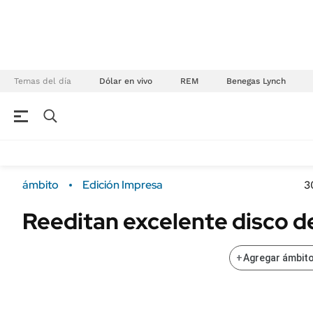
Temas del día
Dólar en vivo
REM
Benegas Lynch
NEGOCIOS
ÚLTIMAS NOTICIAS
Especiales Ámbito
ECONOMÍA
ámbito
Edición Impresa
3
Real Estate
Banco de Datos
Reeditan excelente disco de
Sustentabilidad
Campo
Seguros
FINANZAS
+
Agregar ámbito
ENERGY REPORT
Dólar
POLÍTICA
Mercados
Nacional