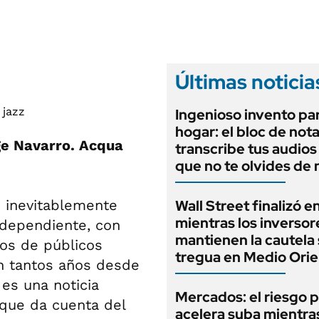
ANUARIO 2025
LIFESTYLE
EDICIÓN IMPRESA
AUTOS
Últimas noticia
Ingenioso invento par
hogar: el bloc de not
rge Navarro. Acqua
transcribe tus audios
que no te olvides de
i inevitablemente
Wall Street finalizó e
mientras los inversor
ndependiente, con
mantienen la cautela 
los de públicos
tregua en Medio Ori
n tantos años desde
 es una noticia
Mercados: el riesgo p
 que da cuenta del
acelera suba mientra