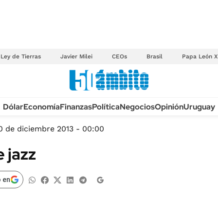
Ley de Tierras
Javier Milei
CEOs
Brasil
Papa León X
Anuario autos 2026
Dólar
Economía
Finanzas
Política
Negocios
Opinión
Uruguay
TECNOLOGÍA
NOVEDADES FISCA
MÉXICO
0 de diciembre 2013 - 00:00
EDICTOS JUDICIAL
OPINIÓN
 jazz
MULTAS
MUNDO
LICITACIONES
INFORMACIÓN GENERAL
 en
CUADROS TARIFAR
ESPECTÁCULOS
RECALL
DEPORTES