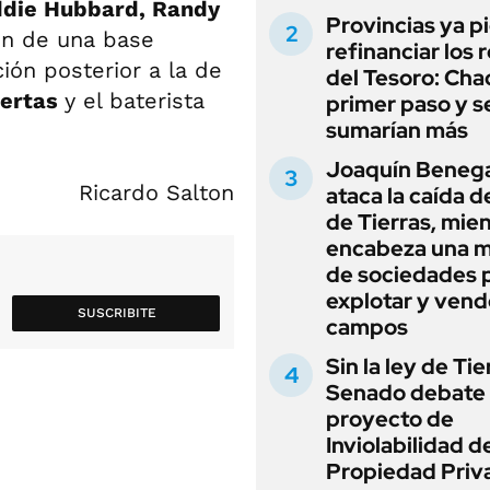
eddie Hubbard, Randy
Provincias ya p
on de una base
refinanciar los 
ión posterior a la de
del Tesoro: Chac
uertas
y el baterista
primer paso y s
sumarían más
Joaquín Beneg
Ricardo Salton
ataca la caída de
de Tierras, mie
encabeza una 
de sociedades 
explotar y vend
SUSCRIBITE
campos
Sin la ley de Tie
Senado debate 
proyecto de
Inviolabilidad de
Propiedad Priv