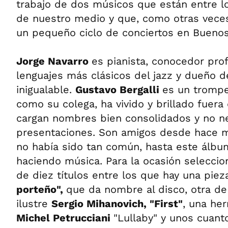
trabajo de dos músicos que están entre 
de nuestro medio y que, como otras veces
un pequeño ciclo de conciertos en Buenos
Jorge Navarro
es pianista, conocedor pro
lenguajes más clásicos del jazz y dueño d
inigualable.
Gustavo Bergalli
es un trompe
como su colega, ha vivido y brillado fuera
cargan nombres bien consolidados y no n
presentaciones. Son amigos desde hace 
no había sido tan común, hasta este álbu
haciendo música. Para la ocasión seleccio
de diez títulos entre los que hay una pie
porteño",
que da nombre al disco, otra de
ilustre
Sergio Mihanovich,
"First"
, una he
Michel Petrucciani
"Lullaby" y unos cuant