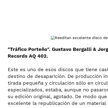
ÁMBITO DEBATE
Municipios
MEDIAKIT AMBITO DEBATE
URUGUAY
"Tr
áfico Porteño". Gustavo Bergalli & Jo
Records AQ 402.
Este es uno de esos discos que tiene cas
destino de desaparición. De producción i
tirada pequeña y circulación sólo en círcu
especializados, estaba, aunque no pasaro
su edición original, agotado. De modo que
excelente la republicación de un material