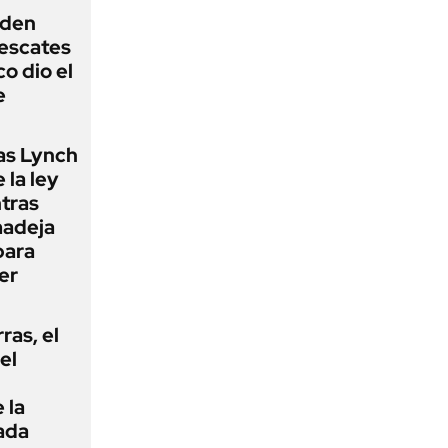
iden
rescates
o dio el
e
as Lynch
 la ley
ntras
madeja
para
er
rras, el
el
 la
ada