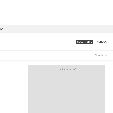
IV
SUSCRIBITE
INGRESÁ
SUMATE A LA COMUNIDAD
Newsletter
DE ÁMBITO
LES
ACCESO FULL - $1.800/MES
ES
CORPORATIVO - CONSULTAR
Si tenés dudas comunicate
con nosotros a
IOS
suscripciones@ambito.com.ar
Llamanos al (54) 11 4556-
9147/48 o
al (54) 11 4449-3256 de lunes a