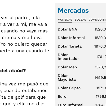
Mercados
ver al padre, a la
MONEDAS
BOLSAS
COMMODITI
 a ver a mí, me va a
Dólar BNA
1520,
: cuando no vaya más
e crema y me lleva
Dólar Informal
1530,
 Yo no quiero quedar
Dólar Tarjeta
1976,
ertes: una cuando te
Dólar
1761,
Importador
Dólar Mep
1520,
 del ataúd?
Dólar
1499,
Mayorista
 Una vez me pasó que
Dólar Cripto
1571,
do, cuando estábamos
ita de golf para que
Euro
1766,
 qué y ella me dijo
Euro Informal
1764,