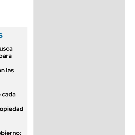
viernes de 10 a 18
s
usca
 para
n las
ó cada
Propiedad
obierno: