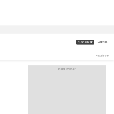
SUSCRIBITE
INGRESÁ
SUMATE A LA COMUNIDAD
Newsletter
DE ÁMBITO
LES
ACCESO FULL - $1.800/MES
ES
CORPORATIVO - CONSULTAR
Si tenés dudas comunicate
con nosotros a
IOS
suscripciones@ambito.com.ar
Llamanos al (54) 11 4556-
9147/48 o
al (54) 11 4449-3256 de lunes a