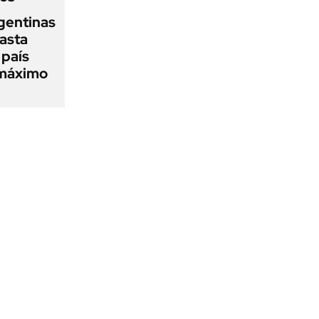
gentinas
asta
 país
 máximo