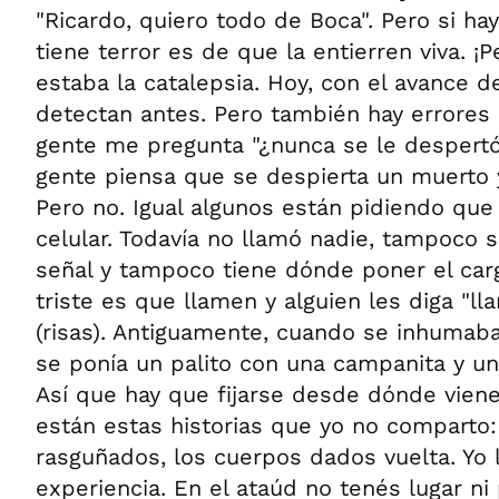
"Ricardo, quiero todo de Boca". Pero si ha
tiene terror es de que la entierren viva. ¡P
estaba la catalepsia. Hoy, con el avance d
detectan antes. Pero también hay errore
gente me pregunta "¿nunca se le despertó
gente piensa que se despierta un muerto y 
Pero no. Igual algunos están pidiendo que
celular. Todavía no llamó nadie, tampoco 
señal y tampoco tiene dónde poner el carg
triste es que llamen y alguien les diga "l
(risas). Antiguamente, cuando se inhumaba
se ponía un palito con una campanita y un 
Así que hay que fijarse desde dónde vien
están estas historias que yo no comparto:
rasguñados, los cuerpos dados vuelta. Yo 
experiencia. En el ataúd no tenés lugar ni