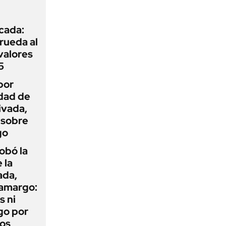
icada:
rueda al
 valores
5
por
idad de
ivada,
 sobre
go
obó la
 la
ada,
 amargo:
s ni
go por
dos