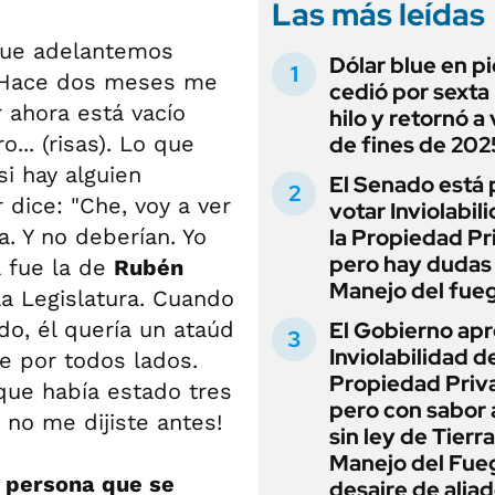
Las más leídas
 que adelantemos
Dólar blue en p
. Hace dos meses me
cedió por sexta 
 ahora está vacío
hilo y retornó a
o... (risas). Lo que
de fines de 202
i hay alguien
El Senado está 
r dice: "Che, voy a ver
votar Inviolabil
na. Y no deberían. Yo
la Propiedad Pr
pero hay dudas
 fue la de
Rubén
Manejo del fue
la Legislatura. Cuando
o, él quería un ataúd
El Gobierno apr
Inviolabilidad de
te por todos lados.
Propiedad Priv
que había estado tres
pero con sabor
 no me dijiste antes!
sin ley de Tierra
Manejo del Fue
a persona que se
desaire de alia