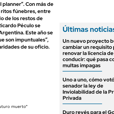
ANUARIO 2025
l planner”. Con más de
LIFESTYLE
EDICIÓN IMPRESA
 ritos fúnebres, entre
AUTOS
o de los restos de
Ricardo Péculo se
Últimas noticia
 Argentina. Este año se
ue son impuntuales”,
Un nuevo proyecto b
aridades de su oficio.
cambiar un requisito
renovar la licencia de
conducir: qué pasa co
multas impagas
Uno a uno, cómo vot
senador la ley de
Inviolabilidad de la 
Privada
Duro revés para el G