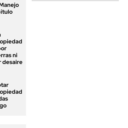
 Manejo
ítulo
a
Propiedad
bor
rras ni
 desaire
otar
Propiedad
das
ego