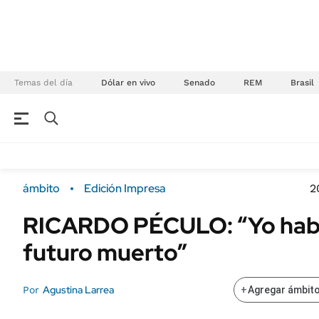
Temas del día
Dólar en vivo
Senado
REM
Brasil
NEGOCIOS
ÚLTIMAS NOTICIAS
Especiales Ámbito
ECONOMÍA
ámbito
Edición Impresa
2
Real Estate
Banco de Datos
RICARDO PÉCULO: “Yo habl
Sustentabilidad
Campo
futuro muerto”
Seguros
FINANZAS
ENERGY REPORT
Dólar
Agustina Larrea
Por
+
Agregar ámbito
POLÍTICA
Mercados
Nacional