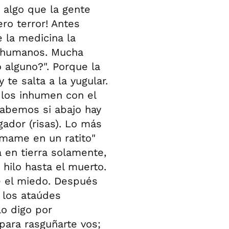
y algo que la gente
ero terror! Antes
e la medicina la
s humanos. Mucha
 alguno?". Porque la
te salta a la yugular.
 los inhumen con el
sabemos si abajo hay
ador (risas). Lo más
lamame en un ratito"
 en tierra solamente,
hilo hasta el muerto.
e el miedo. Después
 los ataúdes
lo digo por
 para rasguñarte vos;