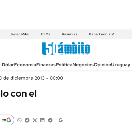
Javier Milei
CEOs
Reservas
Papa León XIV
Anuario autos 2026
Dólar
Economía
Finanzas
Política
Negocios
Opinión
Uruguay
TECNOLOGÍA
NOVEDADES FISCA
MÉXICO
0 de diciembre 2013 - 00:00
EDICTOS JUDICIAL
OPINIÓN
o con el
MULTAS
MUNDO
LICITACIONES
INFORMACIÓN GENERAL
CUADROS TARIFAR
ESPECTÁCULOS
 en
RECALL
DEPORTES