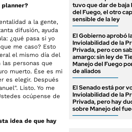
tuvo que dar de baja
l planner?
del Fuego, el otro cap
sensible de la ley
entalidad a la gente,
tanta difusión, ayuda
El Gobierno aprobó l
ula: ¿qué pasa si yo
Inviolabilidad de la 
a que me caso? Esto
Privada, pero con sa
eral el mismo día del
amargo: sin ley de Tie
n las personas que
Manejo del Fuego por
de aliados
turo muerto. Ése es mi
er es elegir. Después
El Senado está por v
nuel". Listo. Yo me
Inviolabilidad de la 
 Ustedes ocúpense de
Privada, pero hay du
sobre Manejo del fu
sta idea de que hay