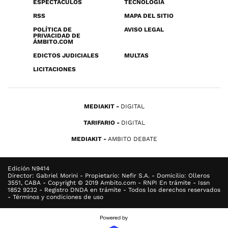
ESPECTÁCULOS
TECNOLOGÍA
RSS
MAPA DEL SITIO
POLÍTICA DE
AVISO LEGAL
PRIVACIDAD DE
ÁMBITO.COM
EDICTOS JUDICIALES
MULTAS
LICITACIONES
MEDIAKIT
DIGITAL
TARIFARIO
DIGITAL
MEDIAKIT
AMBITO DEBATE
Edición N9414
Director: Gabriel Morini - Propietario: Nefir S.A. - Domicilio: Olleros
3551, CABA - Copyright © 2019 Ambito.com - RNPI En trámite - Issn
1852 9232 - Registro DNDA en trámite - Todos los derechos reservados
- Términos y condiciones de uso