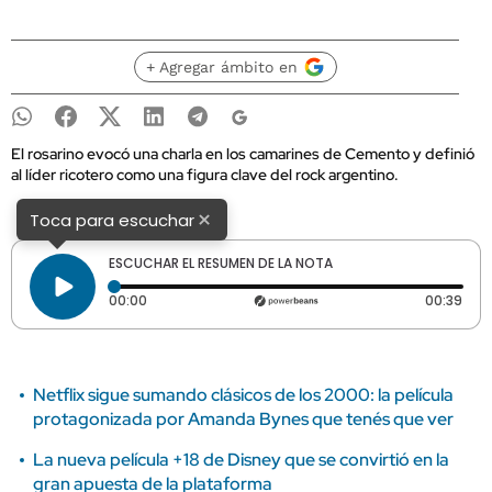
+ Agregar ámbito en
El rosarino evocó una charla en los camarines de Cemento y definió
al líder ricotero como una figura clave del rock argentino.
×
Toca para escuchar
ESCUCHAR EL RESUMEN DE LA NOTA
Tiempo transcurrido: 0 segundos
Dura
00:00
00:39
Netflix sigue sumando clásicos de los 2000: la película
protagonizada por Amanda Bynes que tenés que ver
La nueva película +18 de Disney que se convirtió en la
gran apuesta de la plataforma