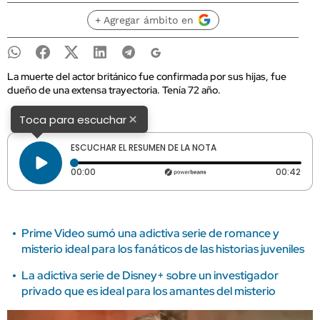
+ Agregar ámbito en
La muerte del actor británico fue confirmada por sus hijas, fue
dueño de una extensa trayectoria. Tenía 72 año.
×
Toca para escuchar
ESCUCHAR EL RESUMEN DE LA NOTA
Tiempo transcurrido: 0 segundos
Dura
00:00
00:42
Prime Video sumó una adictiva serie de romance y
misterio ideal para los fanáticos de las historias juveniles
La adictiva serie de Disney+ sobre un investigador
privado que es ideal para los amantes del misterio