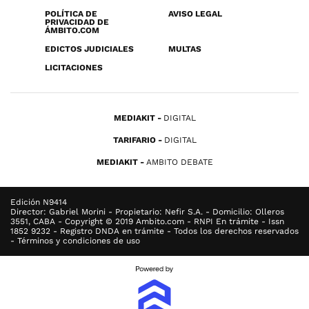
POLÍTICA DE
AVISO LEGAL
PRIVACIDAD DE
ÁMBITO.COM
EDICTOS JUDICIALES
MULTAS
LICITACIONES
MEDIAKIT
DIGITAL
TARIFARIO
DIGITAL
MEDIAKIT
AMBITO DEBATE
Edición N9414
Director: Gabriel Morini - Propietario: Nefir S.A. - Domicilio: Olleros
3551, CABA - Copyright © 2019 Ambito.com - RNPI En trámite - Issn
1852 9232 - Registro DNDA en trámite - Todos los derechos reservados
- Términos y condiciones de uso