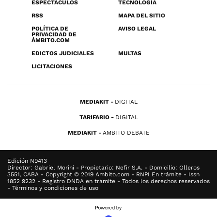
ESPECTÁCULOS
TECNOLOGÍA
RSS
MAPA DEL SITIO
POLÍTICA DE
AVISO LEGAL
PRIVACIDAD DE
ÁMBITO.COM
EDICTOS JUDICIALES
MULTAS
LICITACIONES
MEDIAKIT
DIGITAL
TARIFARIO
DIGITAL
MEDIAKIT
AMBITO DEBATE
Edición N9413
Director: Gabriel Morini - Propietario: Nefir S.A. - Domicilio: Olleros
3551, CABA - Copyright © 2019 Ambito.com - RNPI En trámite - Issn
1852 9232 - Registro DNDA en trámite - Todos los derechos reservados
- Términos y condiciones de uso