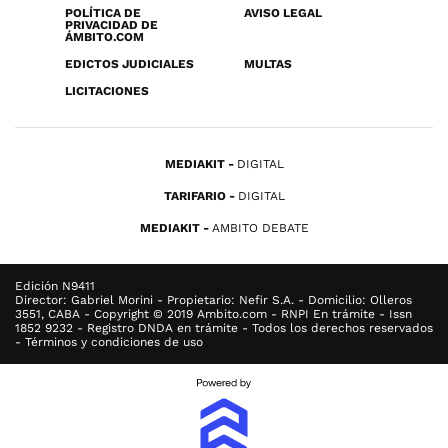
POLÍTICA DE
AVISO LEGAL
PRIVACIDAD DE
ÁMBITO.COM
EDICTOS JUDICIALES
MULTAS
LICITACIONES
MEDIAKIT
DIGITAL
TARIFARIO
DIGITAL
MEDIAKIT
AMBITO DEBATE
Edición N9411
Director: Gabriel Morini - Propietario: Nefir S.A. - Domicilio: Olleros
3551, CABA - Copyright © 2019 Ambito.com - RNPI En trámite - Issn
1852 9232 - Registro DNDA en trámite - Todos los derechos reservados
- Términos y condiciones de uso