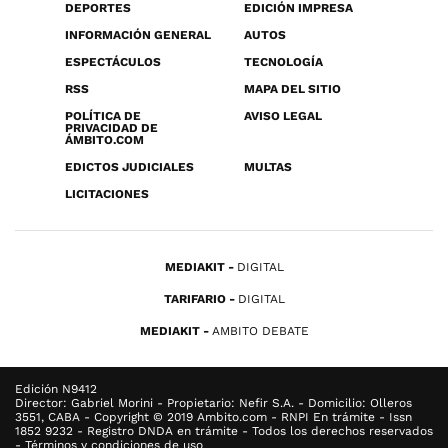
DEPORTES
EDICIÓN IMPRESA
INFORMACIÓN GENERAL
AUTOS
ESPECTÁCULOS
TECNOLOGÍA
RSS
MAPA DEL SITIO
POLÍTICA DE
AVISO LEGAL
PRIVACIDAD DE
ÁMBITO.COM
EDICTOS JUDICIALES
MULTAS
LICITACIONES
MEDIAKIT
DIGITAL
TARIFARIO
DIGITAL
MEDIAKIT
AMBITO DEBATE
Edición N9412
Director: Gabriel Morini - Propietario: Nefir S.A. - Domicilio: Olleros
3551, CABA - Copyright © 2019 Ambito.com - RNPI En trámite - Issn
1852 9232 - Registro DNDA en trámite - Todos los derechos reservados
- Términos y condiciones de uso