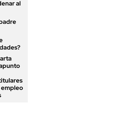
enar al
 padre
e
edades?
arta
rapunto
itulares
l empleo
s