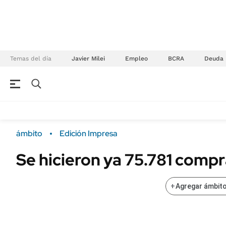
Temas del día
Javier Milei
Empleo
BCRA
Deuda
NEGOCIOS
ÚLTIMAS NOTICIAS
Especiales Ámbito
ECONOMÍA
ámbito
Edición Impresa
Real Estate
Banco de Datos
Se hicieron ya 75.781 comp
Sustentabilidad
Campo
Seguros
FINANZAS
+
Agregar ámbito
ENERGY REPORT
Dólar
POLÍTICA
Mercados
Nacional