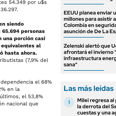
tes 54.349 por u$s
336.297.
EEUU planea enviar 
millones para asistir a
en siendo
Colombia en segurida
: 65.694 personas
asunción de De La Esp
n una porción casi
 equivalentes al
Zelenski alertó que U
afrontará el invierno 
ó hasta ahora.
infraestructura ener
ibutistas (7,9% del
sana"
e dependencia el 68%
Las más leídas
2% en la
últimos, el 53,8%
Milei regresa al
ón nacional que
la derrota del 
cuestas y una 