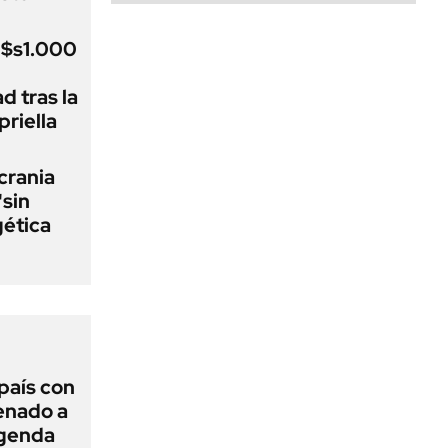
u$s1.000
d tras la
riella
crania
"sin
gética
 país con
Senado a
agenda