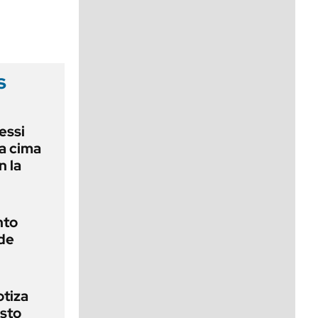
viernes de 10 a 18
s
essi
la cima
n la
nto
de
otiza
sto