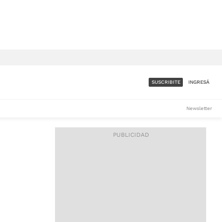
SUSCRIBITE
INGRESÁ
SUMATE A LA COMUNIDAD
Newsletter
DE ÁMBITO
LES
ACCESO FULL - $1.800/MES
ES
CORPORATIVO - CONSULTAR
Si tenés dudas comunicate
con nosotros a
IOS
suscripciones@ambito.com.ar
Llamanos al (54) 11 4556-
9147/48 o
al (54) 11 4449-3256 de lunes a