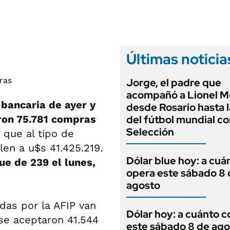
ANUARIO 2025
LIFESTYLE
EDICIÓN IMPRESA
AUTOS
Últimas noticia
Jorge, el padre que
acompañó a Lionel M
 bancaria de ayer y
desde Rosario hasta 
ron 75.781 compras
del fútbol mundial co
Selección
7
que al tipo de
en a u$s 41.425.219.
Dólar blue hoy: a cuá
ue de 239 el lunes,
opera este sábado 8 
agosto
adas por la AFIP van
Dólar hoy: a cuánto c
 se aceptaron 41.544
este sábado 8 de ago