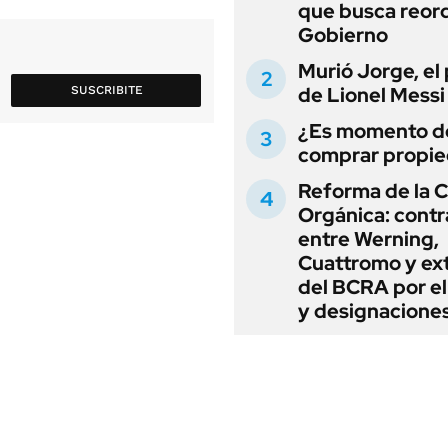
que busca reord
Gobierno
Murió Jorge, el
de Lionel Messi
SUSCRIBITE
¿Es momento d
comprar propi
Reforma de la C
Orgánica: cont
entre Werning,
Cuattromo y ext
del BCRA por e
y designacione