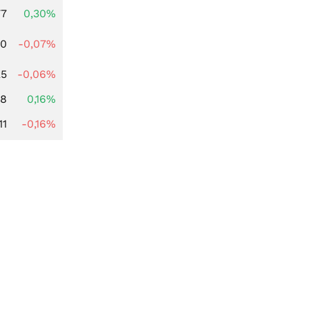
77
0,30%
50
-0,07%
25
-0,06%
88
0,16%
11
-0,16%