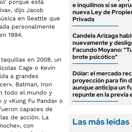
ol' porque está
e inquilinos si se apr
va», dijo Jacob
nueva Ley de Propi
úsica en Seattle que
Privada
mada personalmente
en 1994.
Candela Arizaga habl
nuevamente y deslig
Facundo Moyano: "T
brote psicótico"
taquillas en 2008, un
icolas Cage o Kevin
Dólar: el mercado re
alda a grandes
proyección para fin d
er». Batman, Iron
aunque anticipa un f
n todo el mundo y
repunte en la previa 
 y «Kung Fu Panda» o
 fueron capaces de
las de acción. La
Las más leídas
 noche», con