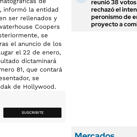
matográficas de
reunió 38 votos
rechazó el inten
 informó la entidad
peronismo de en
n ser rellenados y
proyecto a com
ewaterhouse Coopers
steriormente, se
as el anuncio de los
ugar el 22 de enero,
ultado dictaminará
úmero 81, que contará
esentador, se
Kodak de Hollywood.
SUSCRIBITE
Mercados