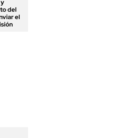
 y
to del
viar el
isión