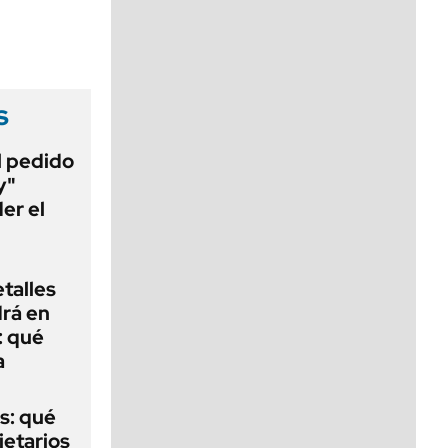
viernes de 10 a 18
s
al pedido
y"
er el
talles
rá en
: qué
a
s: qué
ietarios