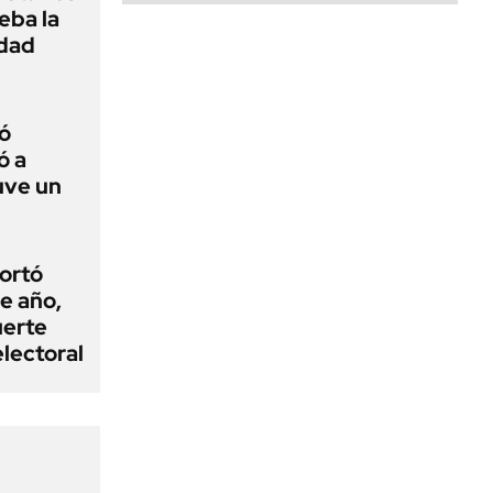
ueba la
edad
ó
ó a
uve un
cortó
e año,
uerte
electoral