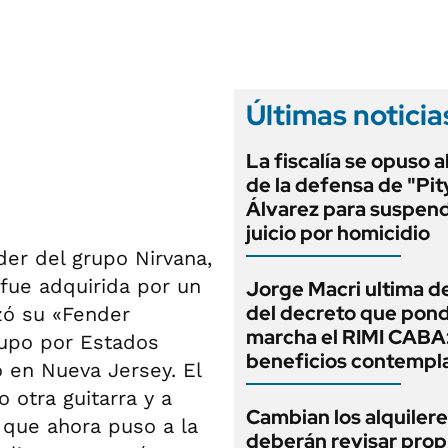
ANUARIO 2025
LIFESTYLE
EDICIÓN IMPRESA
AUTOS
Últimas noticia
La fiscalía se opuso 
de la defensa de "Pit
Álvarez para suspend
juicio por homicidio
der del grupo Nirvana,
 fue adquirida por un
Jorge Macri ultima de
del decreto que pond
zó su «Fender
marcha el RIMI CABA
rupo por Estados
beneficios contempl
o en Nueva Jersey. El
 otra guitarra y a
Cambian los alquilere
 que ahora puso a la
deberán revisar prop