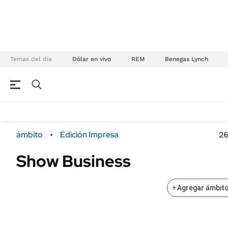
Temas del día
Dólar en vivo
REM
Benegas Lynch
NEGOCIOS
ÚLTIMAS NOTICIAS
Especiales Ámbito
ECONOMÍA
ámbito
Edición Impresa
26
Real Estate
Banco de Datos
Show Business
Sustentabilidad
Campo
Seguros
FINANZAS
+
Agregar ámbito
ENERGY REPORT
Dólar
POLÍTICA
Mercados
Nacional