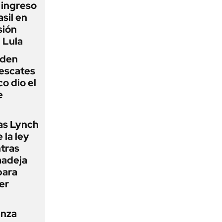
l ingreso
sil en
sión
 Lula
iden
rescates
o dio el
e
as Lynch
 la ley
ntras
madeja
para
er
anza