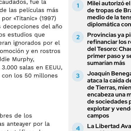
caudados, fue la
Milei autorizó e
 de las películas más
de tropas de Bra
medio de la ten
 por «Titanic» (1997)
diplomática con
s decepciones del año
nos estudios que
Provincias ya p
refinanciar los 
eran ignorados por el
del Tesoro: Chac
romoción y en rostros
primer paso y s
ddie Murphy,
sumarían más
e 3.000 salas en EEUU,
Joaquín Beneg
 con los 50 millones
ataca la caída de
de Tierras, mie
encabeza una 
de sociedades 
explotar y vend
campos
bres de los
s anteayer por la
La Libertad Av