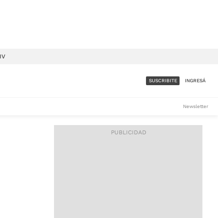
IV
SUSCRIBITE
INGRESÁ
SUMATE A LA COMUNIDAD
Newsletter
DE ÁMBITO
LES
ACCESO FULL - $1.800/MES
ES
CORPORATIVO - CONSULTAR
Si tenés dudas comunicate
con nosotros a
IOS
suscripciones@ambito.com.ar
Llamanos al (54) 11 4556-
9147/48 o
al (54) 11 4449-3256 de lunes a