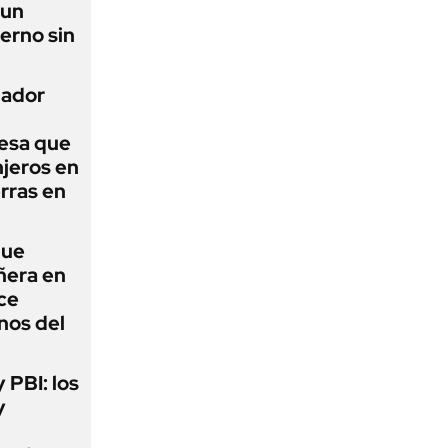
 un
erno sin
nador
esa que
njeros en
erras en
que
ñera en
ce
nos del
y PBI: los
y