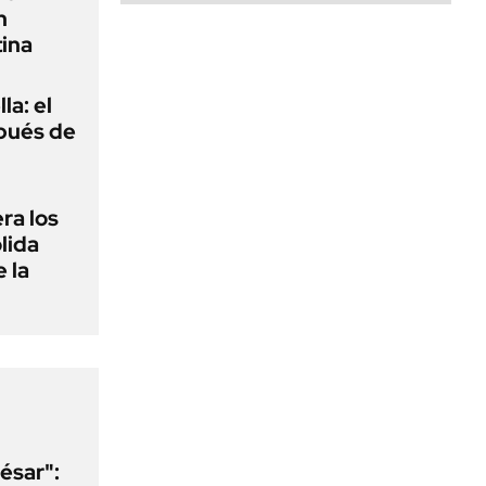
n
ina
la: el
pués de
ra los
lida
 la
ésar":