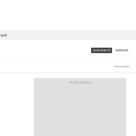
rasil
SUSCRIBITE
INGRESÁ
SUMATE A LA COMUNIDAD
Newsletter
DE ÁMBITO
LES
ACCESO FULL - $1.800/MES
ES
CORPORATIVO - CONSULTAR
Si tenés dudas comunicate
con nosotros a
IOS
suscripciones@ambito.com.ar
Llamanos al (54) 11 4556-
9147/48 o
al (54) 11 4449-3256 de lunes a