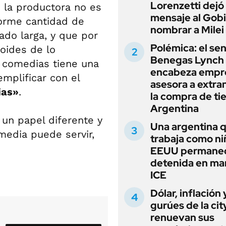
Lorenzetti dejó
 la productora no es
mensaje al Gobi
norme cantidad de
nombrar a Milei
ado larga, y que por
Polémica: el se
oides de lo
Benegas Lynch
e comedias tiene una
encabeza empr
emplificar con el
asesora a extra
ias»
.
la compra de ti
Argentina
 un papel diferente y
Una argentina 
media puede servir,
trabaja como ni
EEUU permane
detenida en ma
ICE
Dólar, inflación 
gurúes de la cit
renuevan sus