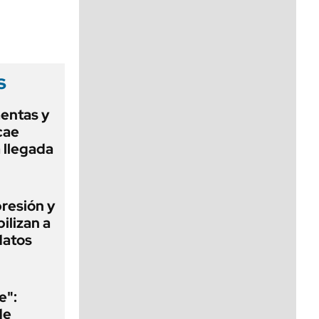
viernes de 10 a 18
s
mentas y
cae
a llegada
presión y
ilizan a
datos
e":
de