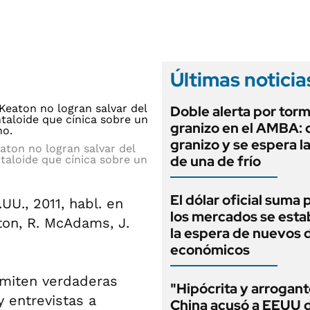
ANUARIO 2025
LIFESTYLE
EDICIÓN IMPRESA
AUTOS
Últimas noticia
Doble alerta por tor
granizo en el AMBA: 
granizo y se espera l
aton no logran salvar del
de una de frío
taloide que cínica sobre un
El dólar oficial suma 
UU., 2011, habl. en
los mercados se estab
eaton, R. McAdams, J.
la espera de nuevos 
económicos
smiten verdaderas
"Hipócrita y arrogant
y entrevistas a
China acusó a EEUU 