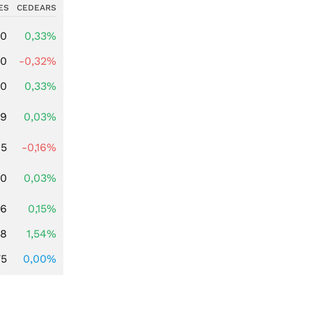
ES
CEDEARS
00
0,33%
00
-0,32%
00
0,33%
39
0,03%
45
-0,16%
50
0,03%
46
0,15%
68
1,54%
75
0,00%