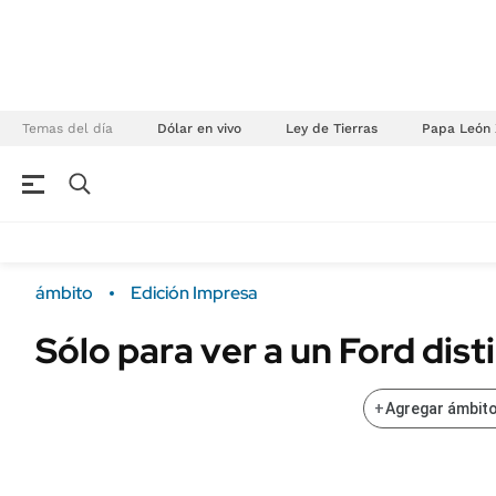
Temas del día
Dólar en vivo
Ley de Tierras
Papa León 
NEGOCIOS
ÚLTIMAS NOTICIAS
Especiales Ámbito
ECONOMÍA
ámbito
Edición Impresa
Real Estate
Banco de Datos
Sólo para ver a un Ford dist
Sustentabilidad
Campo
Seguros
FINANZAS
+
Agregar ámbito
ENERGY REPORT
Dólar
POLÍTICA
Mercados
Nacional