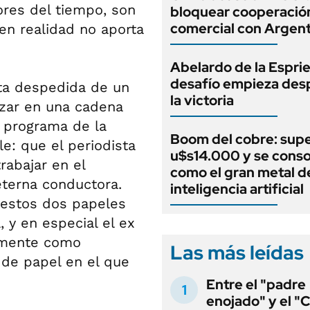
res del tiempo, son
bloquear cooperació
comercial con Argent
en realidad no aporta
Abelardo de la Espriel
desafío empieza des
ta despedida de un
la victoria
izar en una cadena
r programa de la
Boom del cobre: supe
e: que el periodista
u$s14.000 y se conso
rabajar en el
como el gran metal de
eterna conductora.
inteligencia artificial
 estos dos papeles
, y en especial el ex
emente como
Las más leídas
 de papel en el que
Entre el "padre
enojado" y el "C